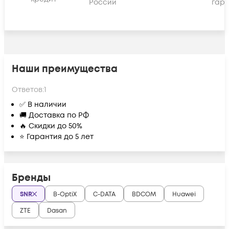
России
гара
Наши преимущества
Ответов:
1
✅ В наличии
🚚 Доставка по РФ
🔥 Скидки до 50%
⭐ Гарантия до 5 лет
Бренды
SNR
B-OptiX
C-DATA
BDCOM
Huawei
ZTE
Dasan