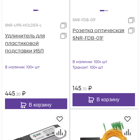
SNR-FDB-01F
SNR-UPS-HOLDER-L
Розетка оптическая
Удлинитель для
SNR-FDB-01F
пластиковой
подставки ИБП
В наличии
: 100+ шт
В наличии
: 100+ шт
Транзит
: 100+ шт
145
₽
,70
445
₽
,20
В корзину
В корзину