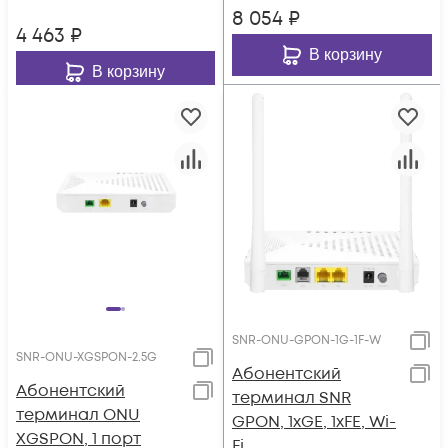
телефонии,
8 054
₽
двухдиапазонный
4 463
₽
WiFi 6Ghz
В корзину
В корзину
SNR-ONU-GPON-1G-1F-W
SNR-ONU-XGSPON-2.5G
Абонентский
Абонентский
терминал SNR
терминал ONU
GPON, 1xGE, 1xFE, Wi-
XGSPON, 1 порт
Fi