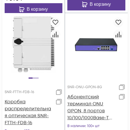
В корзину
В корзину
SNR-ONU-GPON-8G
SNR-FTTH-FDB-16
Абонентский
Коробка
терминал ONU
распределительна
GPON, 8 портов
я оптическая SNR-
10/100/1000Base-T,
FTTH-FDB-16
совместим с
В наличии
: 100+ шт