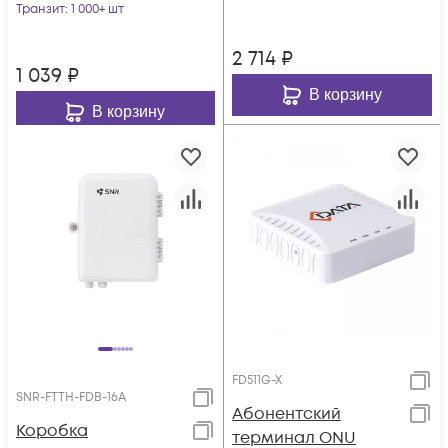
Транзит
: 1 000+ шт
2 714
₽
1 039
₽
В корзину
В корзину
FD511G-X
SNR-FTTH-FDB-16A
Абонентский
Коробка
терминал ONU