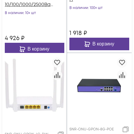
10/100/1000/2500Bas
В наличии
: 100+ шт
e-T.
В наличии
: 10+ шт
1 918
₽
4 926
₽
В корзину
В корзину
SNR-ONU-GPON-8G-POE