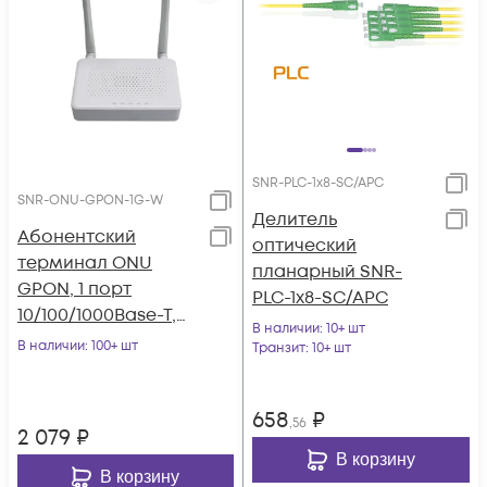
SNR-PLC-1x8-SC/APC
SNR-ONU-GPON-1G-W
Делитель
Абонентский
оптический
терминал ONU
планарный SNR-
GPON, 1 порт
PLC-1x8-SC/APC
10/100/1000Base-T,
В наличии
: 10+ шт
WiFi
В наличии
: 100+ шт
Транзит
: 10+ шт
658
₽
,56
2 079
₽
В корзину
В корзину