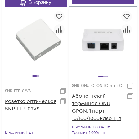
В корзину
SNR-ONU-GPON-1G-mini-C+
SNR-FTB-02VS
Абонентский
Розетка оптическая
терминал ONU
SNR-FTB-02VS
GPON, 1 порт
10/100/1000Base-T, в
мини корпусе.
В наличии
: 1 000+ шт
В наличии
: 1 шт
Транзит
: 1 000+ шт