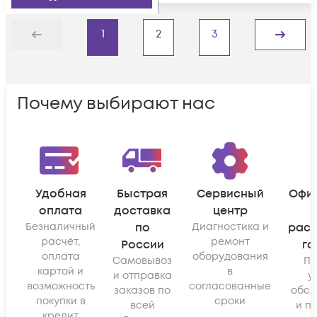
1
2
3
Назад
Дальше
Почему выбирают нас
Удобная
Быстрая
Сервисный
Офи
оплата
доставка
центр
Безналичный
по
Диагностика и
рас
расчёт,
ремонт
России
га
оплата
оборудования
Самовывоз
По
картой и
в
и отправка
у
возможность
согласованные
заказов по
обсл
покупки в
сроки
всей
и п
кредит