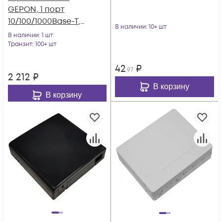
GEPON, 1 порт
10/100/1000Base-T,
В наличии
: 10+ шт
RF совместим с
В наличии
: 1 шт
BDCOM
Транзит
: 100+ шт
42
₽
,97
2 212
₽
В корзину
В корзину