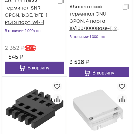
Абонентский
Абонентский
терминал SNR
терминал ONU
GPON, 1xGE, 1xFE, 1
GPON, 4 порта
POTS порт, Wi-Fi
10/100/1000Base-T, 2
В наличии
: 1 000+ шт
порта POTS, WiFi
В наличии
: 1 000+ шт
2.4/5
2 352
₽
-
34
%
1 545
₽
3 528
₽
В корзину
В корзину