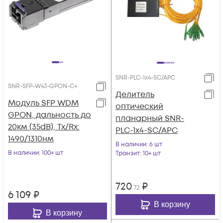
SNR-PLC-1x4-SC/APC
SNR-SFP-W43-GPON-C+
Делитель
Модуль SFP WDM
оптический
GPON, дальность до
планарный SNR-
20км (35dB), Tx/Rx:
PLC-1x4-SC/APC
1490/1310нм
В наличии
: 6 шт
В наличии
: 100+ шт
Транзит
: 10+ шт
720
₽
,72
6 109
₽
В корзину
В корзину