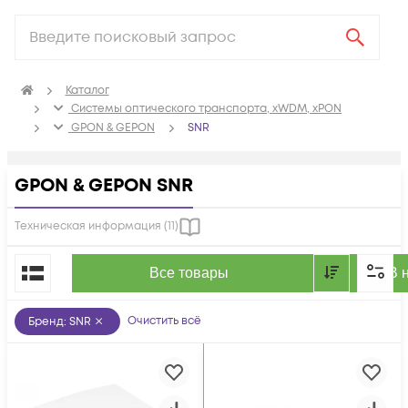
Каталог
Системы оптического транспорта, xWDM, xPON
GPON & GEPON
SNR
GPON & GEPON SNR
Техническая информация (
11
)
По популярности
Все товары
В 
Очистить всё
Бренд
:
SNR