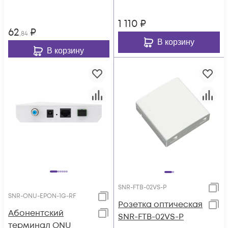
1 110
₽
62
₽
,84
В корзину
В корзину
SNR-FTB-02VS-P
SNR-ONU-EPON-1G-RF
Розетка оптическая
Абонентский
SNR-FTB-02VS-P
терминал ONU