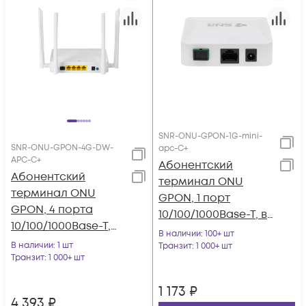
SNR-ONU-GPON-1G-mini-
SNR-ONU-GPON-4G-DW-
apc-C+
APC-C+
Абонентский
Абонентский
терминал ONU
терминал ONU
GPON, 1 порт
GPON, 4 порта
10/100/1000Base-T, в
10/100/1000Base-T,
мини корпусе.
В наличии
: 100+ шт
WiFi 2.4/5, С+
В наличии
: 1 шт
Транзит
: 1 000+ шт
Транзит
: 1 000+ шт
1 173
₽
4 393
₽