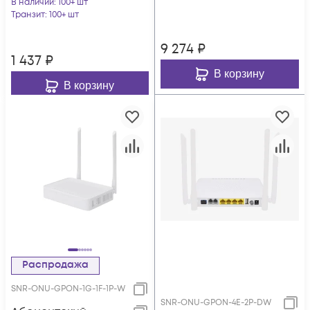
В наличии
: 100+ шт
BDCOM
Транзит
: 100+ шт
9 274
₽
1 437
₽
В корзину
В корзину
Распродажа
SNR-ONU-GPON-1G-1F-1P-W
SNR-ONU-GPON-4E-2P-DW