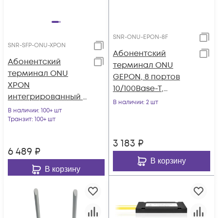
SNR-ONU-EPON-8F
SNR-SFP-ONU-XPON
Абонентский
Абонентский
терминал ONU
терминал ONU
GEPON, 8 портов
XPON
10/100Base-T,
интегрированный в
совместим с
В наличии
: 2 шт
SFP модуль
В наличии
: 100+ шт
BDCOM
Транзит
: 100+ шт
3 183
₽
6 489
₽
В корзину
В корзину