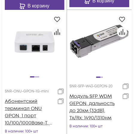
В корзину
В корзину
SNR-SFP-W43-GEPON-20
SNR-ONU-GPON-1G-mini
Модуль SFP WDM
Абонентский
GEPON, дальность
терминал ONU
до 20км (32dB),
GPON, 1 порт
Tx/Rx: 1490/1310нм
10/100/1000Base-T, в
В наличии
: 100+ шт
мини корпусе.
В наличии
: 100+ шт