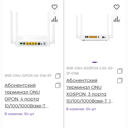
SNR-ONU-XGSPON-2.5G-3G-
2P-DW6
SNR-ONU-GPON-4G-DW-RF
Абонентский
Абонентский
терминал ONU
терминал ONU
XGSPON, 3 порта
GPON, 4 порта
10/100/1000Base-T, 1
10/100/1000Base-T,
порт
В наличии
: 10+ шт
WiFi 2.4/5, RF
В наличии
: 10+ шт
10/100/1000/2500Bas
e-T, 2 порта для