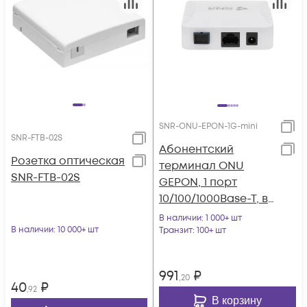
SNR-ONU-EPON-1G-mini
SNR-FTB-02S
Абонентский
Розетка оптическая
терминал ONU
SNR-FTB-02S
GEPON, 1 порт
10/100/1000Base-T, в
мини корпусе,
В наличии
: 1 000+ шт
В наличии
: 10 000+ шт
совместим с
Транзит
: 100+ шт
BDCOM
991
₽
,20
40
₽
,92
В корзину