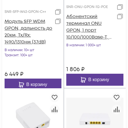
SNR-ONU-GPON-1G-POE
SNR-SFP-W43-GPON-C++
Абонентский
Модуль SFP WDM
терминал ONU
GPON, дальность до
GPON, 1 порт
20км, Tx/Rx:
10/100/1000Base-T, c
1490/1310нм (37dB)
POE-IN, POE
В наличии
: 1 000+ шт
В наличии
: 10+ шт
инжектор в
Транзит
: 100+ шт
комплекте
1 806
₽
6 449
₽
В корзину
В корзину