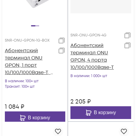
SNR-ONU-GPON-4G
SNR-ONU-GPON-1G-BOX
Абонентский
Абонентский
терминал ONU
терминал ONU
GPON, 4 порта
GPON, 1 порт
10/100/1000Base-T
10/100/1000Base-T, с
В наличии
: 1 000+ шт
абонентской
В наличии
: 100+ шт
розеткой
Транзит
: 100+ шт
2 205
₽
1 084
₽
В корзину
В корзину