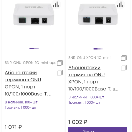
SNR-ONU-XPON-1G-mini
SNR-ONU-GPON-1G-mini-apc
Абонентский
Абонентский
терминал ONU
терминал ONU
XPON, 1 порт
GPON, 1 порт
10/100/1000Base-T, в
10/100/1000Base-T, в
мини корпусе.
В наличии
: 1 000+ шт
мини корпусе
В наличии
: 100+ шт
Транзит
: 1 000+ шт
Транзит
: 1 000+ шт
1 002
₽
1 071
₽