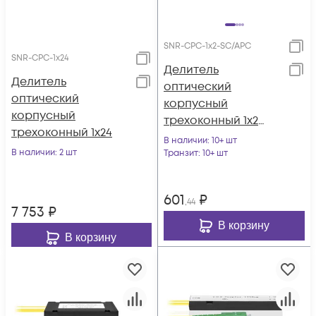
SNR-CPC-1x2-SC/APC
SNR-CPC-1x24
Делитель
Делитель
оптический
оптический
корпусный
корпусный
трехоконный 1х2
трехоконный 1х24
SC/APC
В наличии
: 10+ шт
В наличии
: 2 шт
Транзит
: 10+ шт
601
₽
,44
7 753
₽
В корзину
В корзину