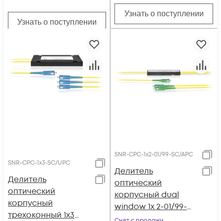
Узнать о поступлении
Узнать о поступлении
SNR-CPC-1x2-01/99-SC/APC
SNR-CPC-1x3-SC/UPC
Делитель
Делитель
оптический
оптический
корпусный dual
корпусный
window 1х 2-01/99-
трехоконный 1х3
SC/APC
Снят с продажи