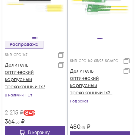
Распродажа
SNR-CPC-1x7
SNR-CPC-1x2-05/95-SC/APC
Делитель
Делитель
оптический
оптический
корпусный
корпусный
трехоконный 1х7
трехоконный 1х2-
В наличии
: 1 шт
05/95 SC/APC
Под заказ
2 215
₽
-
84
%
364
₽
,56
480
₽
,48
В корзину