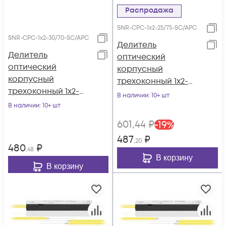
Распродажа
SNR-CPC-1x2-25/75-SC/APC
SNR-CPC-1x2-30/70-SC/APC
Делитель
Делитель
оптический
оптический
корпусный
корпусный
трехоконный 1х2-
трехоконный 1х2-
25/75 SC/APC
В наличии
: 10+ шт
30/70 SC/APC
В наличии
: 10+ шт
601
,44
₽
-
19
%
487
₽
,20
480
₽
,48
В корзину
В корзину