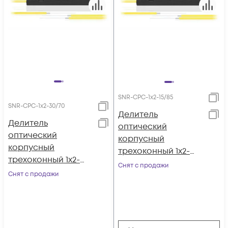
SNR-CPС-1x2-15/85
SNR-CPС-1x2-30/70
Делитель
Делитель
оптический
оптический
корпусный
корпусный
трехоконный 1х2-
трехоконный 1х2-
15/85
Снят с продажи
30/70
Снят с продажи