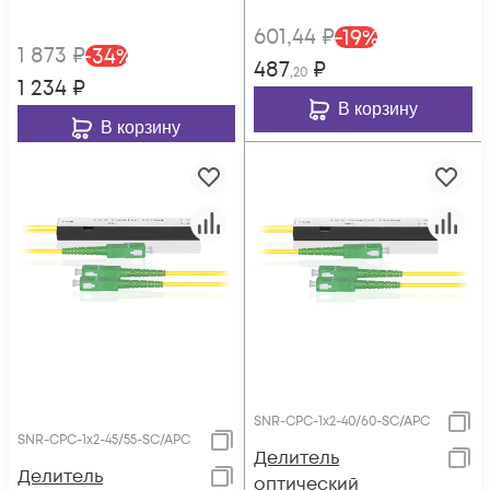
601
,44
₽
-
19
%
1 873
₽
-
34
%
487
₽
,20
1 234
₽
В корзину
В корзину
SNR-CPC-1x2-40/60-SC/APC
SNR-CPC-1x2-45/55-SC/APC
Делитель
Делитель
оптический