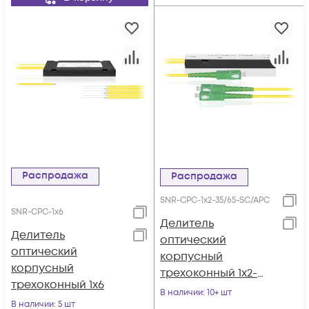
Распродажа
Распродажа
SNR-CPC-1x2-35/65-SC/APC
SNR-CPC-1x6
Делитель
Делитель
оптический
оптический
корпусный
корпусный
трехоконный 1х2-
трехоконный 1х6
35/65 SC/APC
В наличии
: 10+ шт
В наличии
: 5 шт