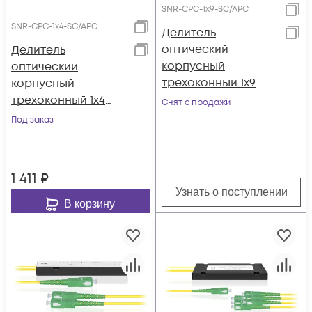
SNR-CPC-1x9-SC/APC
SNR-CPC-1x4-SC/APC
Делитель
оптический
Делитель
корпусный
оптический
трехоконный 1х9
корпусный
SC/APC
трехоконный 1х4
Снят с продажи
SC/APC
Под заказ
1 411
₽
Узнать о поступлении
В корзину