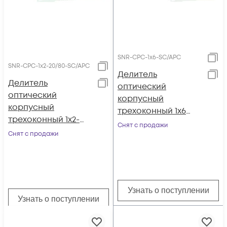
SNR-CPC-1x6-SC/APC
SNR-CPC-1x2-20/80-SC/APC
Делитель
Делитель
оптический
оптический
корпусный
корпусный
трехоконный 1х6
трехоконный 1х2-
SC/APC
Снят с продажи
20/80 SC/APC
Снят с продажи
Узнать о поступлении
Узнать о поступлении