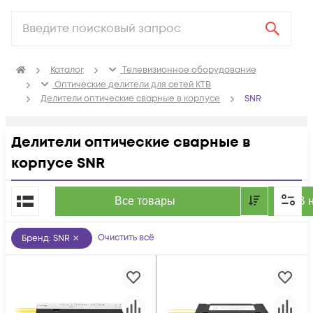
Каталог
Телевизионное оборудование
Оптические делители для сетей КТВ
Делители оптические сварные в корпусе
SNR
Делители оптические сварные в
корпусе SNR
По популярности
Все товары
В 
Очистить всё
Бренд
:
SNR