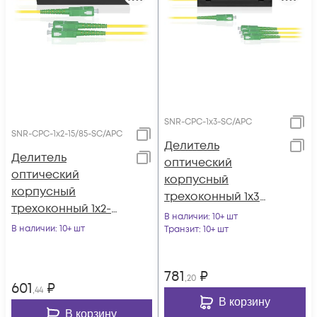
SNR-CPC-1x3-SC/APC
SNR-CPC-1x2-15/85-SC/APC
Делитель
Делитель
оптический
оптический
корпусный
корпусный
трехоконный 1х3
трехоконный 1х2-
SC/APC
В наличии
: 10+ шт
15/85 SC/APC
В наличии
: 10+ шт
Транзит
: 10+ шт
781
₽
,20
601
₽
,44
В корзину
В корзину