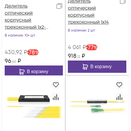
Делитель
Делитель
оптический
оптический
корпусный
корпусный
трехоконный 1х14
трехоконный 1х2-
В наличии
: 2 шт
05/95
В наличии
: 10+ шт
4 061
₽
-
77
%
430
,92
₽
-
78
%
918
₽
,12
96
₽
,60
В корзину
В корзину