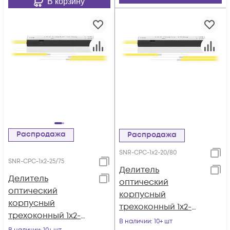
В корзину
Распродажа
Распродажа
SNR-CPС-1x2-20/80
SNR-CPС-1x2-25/75
Делитель
Делитель
оптический
оптический
корпусный
корпусный
трехоконный 1х2-
трехоконный 1х2-
20/80
В наличии
: 10+ шт
25/75