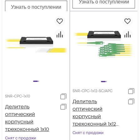
Узнать о поступлении
Узнать о поступлении
SNR-CPC-1x12-SC/APC
SNR-CPC-1x10
Делитель
Делитель
оптический
оптический
корпусный
корпусный
трехоконный 1х12
трехоконный 1х10
SC/APC
Снят с продажи
Снят с продажи