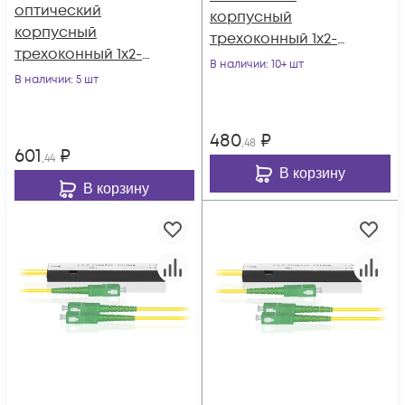
оптический
корпусный
корпусный
трехоконный 1х2-
трехоконный 1х2-
40/60 SC/APC
В наличии
: 10+ шт
45/55 SC/APC
В наличии
: 5 шт
480
₽
,48
601
₽
,44
В корзину
В корзину