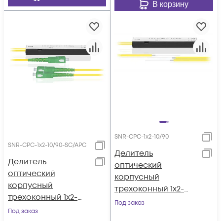
В корзину
SNR-CPС-1x2-10/90
SNR-CPC-1x2-10/90-SC/APC
Делитель
Делитель
оптический
оптический
корпусный
корпусный
трехоконный 1х2-
трехоконный 1х2-
10/90
Под заказ
10/90 SC/APC
Под заказ