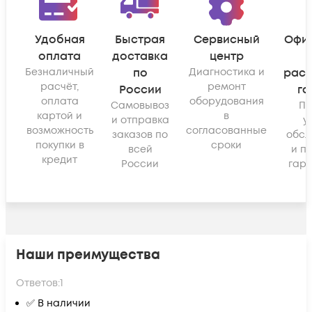
Удобная
Быстрая
Сервисный
Офи
оплата
доставка
центр
Безналичный
по
Диагностика и
рас
расчёт,
ремонт
России
га
оплата
оборудования
Самовывоз
По
картой и
в
и отправка
у
возможность
согласованные
заказов по
обсл
покупки в
сроки
всей
и п
кредит
России
гара
Наши преимущества
Ответов:
1
✅ В наличии