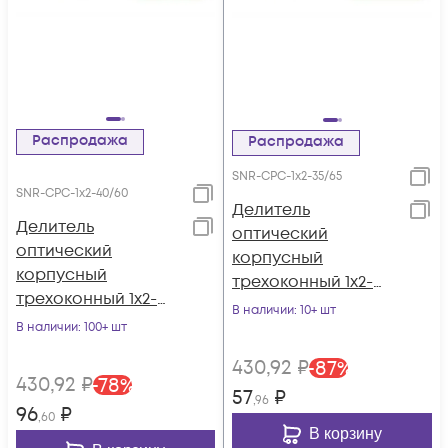
Распродажа
Распродажа
SNR-CPС-1x2-35/65
SNR-CPС-1x2-40/60
Делитель
Делитель
оптический
оптический
корпусный
корпусный
трехоконный 1х2-
трехоконный 1х2-
35/65
В наличии
: 10+ шт
40/60
В наличии
: 100+ шт
430
,92
₽
-
87
%
430
,92
₽
-
78
%
57
₽
,96
96
₽
,60
В корзину