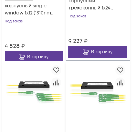
корпусный
корпусный single
трехоконный 1х24
window 1х12 (1310nm)
SC/APC
Под заказ
SC/APC
Под заказ
9 227
₽
4 828
₽
В корзину
В корзину