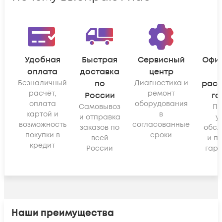
Удобная
Быстрая
Сервисный
Офи
оплата
доставка
центр
Безналичный
по
Диагностика и
рас
расчёт,
ремонт
России
га
оплата
оборудования
Самовывоз
По
картой и
в
и отправка
у
возможность
согласованные
заказов по
обсл
покупки в
сроки
всей
и п
кредит
России
гара
Наши преимущества