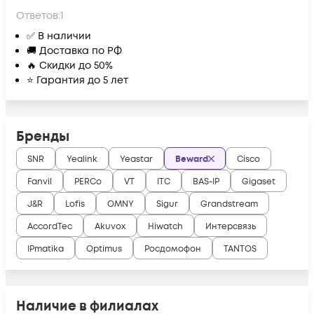
Ответов:
1
✅ В наличии
🚚 Доставка по РФ
🔥 Скидки до 50%
⭐ Гарантия до 5 лет
Бренды
SNR
Yealink
Yeastar
Beward
Cisco
Fanvil
PERCo
VT
ITC
BAS-IP
Gigaset
J&R
Lofis
OMNY
Sigur
Grandstream
AccordTec
Akuvox
Hiwatch
Интерсвязь
IPmatika
Optimus
Росдомофон
TANTOS
Наличие в филиалах