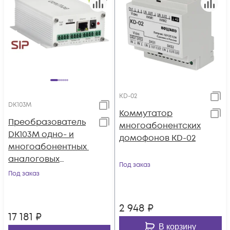
KD-02
DK103M
Коммутатор
Преобразователь
многоабонентских
DK103M одно- и
домофонов KD-02
многоабонентных
аналоговых
Под заказ
домофонов в IP
Под заказ
2 948
₽
17 181
₽
В корзину