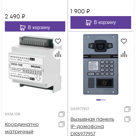
1 900
₽
2 490
₽
В корзину
В корзину
DKS977957
KKM-108
Вызывная панель
Координатно
IP-домофона
матричный
DKS977957