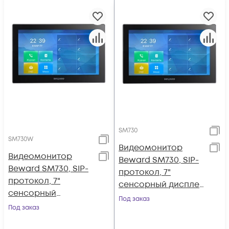
SM730
SM730W
Видеомонитор
Видеомонитор
Beward SM730, SIP-
Beward SM730, SIP-
протокол, 7"
протокол, 7"
сенсорный дисплей
сенсорный
1024x600, PoE,
Под заказ
дисплей 1024x600,
Под заказ
12В(DC), ОС Linux
Wi-Fi, PoE, 12В(DC),