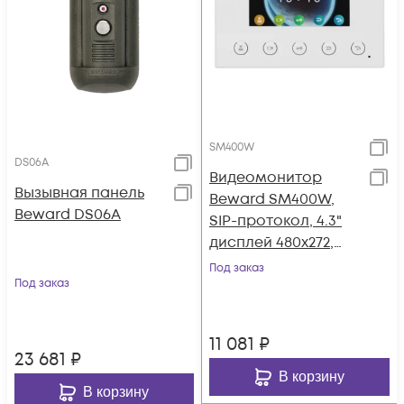
SM400W
DS06A
Видеомонитор
Вызывная панель
Beward SM400W,
Beward DS06A
SIP-протокол, 4.3"
дисплей 480x272,
Wi-Fi, PoE, 12В(DC),
Под заказ
Под заказ
ОС Linux
11 081
₽
23 681
₽
В корзину
В корзину