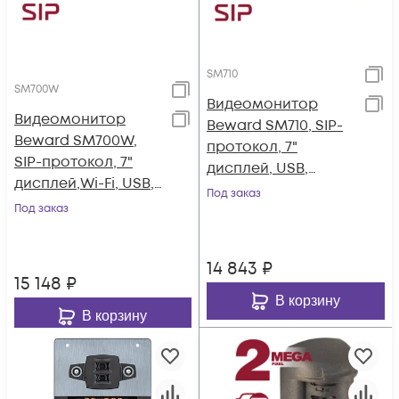
SM710
SM700W
Видеомонитор
Видеомонитор
Beward SM710, SIP-
Beward SM700W,
протокол, 7"
SIP-протокол, 7"
дисплей, USB,
дисплей,Wi-Fi, USB,
12В(DC), ОС Linux
Под заказ
12В(DC), ОС Linux
Под заказ
14 843
₽
15 148
₽
В корзину
В корзину