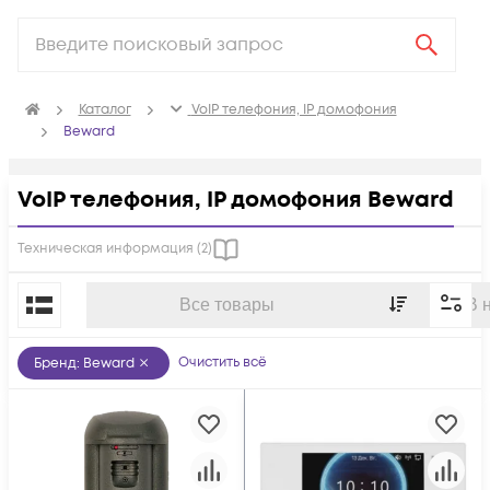
Каталог
VoIP телефония, IP домофония
Beward
VoIP телефония, IP домофония Beward
Техническая информация (
2
)
По популярности
Все товары
В 
Очистить всё
Бренд
:
Beward