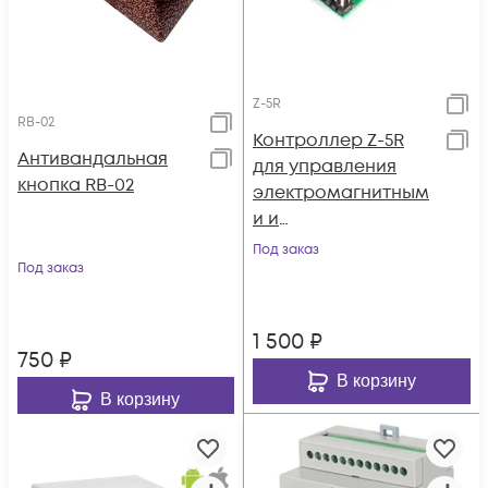
Z-5R
RB-02
Контроллер Z-5R
Антивандальная
для управления
кнопка RB-02
электромагнитным
и и
электромеханическ
Под заказ
Под заказ
ими замками
1 500
₽
750
₽
В корзину
В корзину