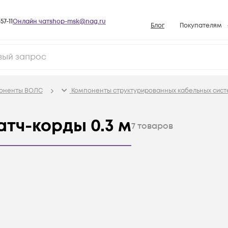
57-11
Онлайн чат
shop-msk@nag.ru
Блог
Покупателям
Способы опла
Документы
Политика рабо
поненты ВОЛС
Компоненты структурированных кабельных сист
Условия доста
Гарантийное о
тч-корды 0.3 м
7
товаров
Возврат товар
Вопросы и отв
База знаний
Конфигуратор