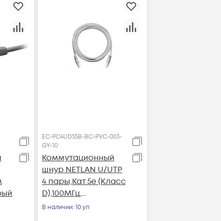
EC-PC4UD55B-BC-PVC-003-
GY-10
й
Коммутационный
шнур NETLAN U/UTP
м
4 пары,Кат.5е (Класс
рый
D),100МГц,
2хRJ45/8P8C, T568B,
В наличии
: 10 уп
заливной, BC