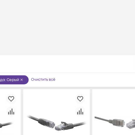
Очистить всё
рда
:
Серый