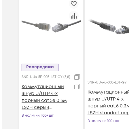
Распродажа
SNR-UU4-5E-003-LST-GY (3,8)
SNR-UU4-6-003-LST-GY
Коммутационный
Коммутационны
шнур U/UTP 4-х
шнур U/UTP 4-х
парный cat.5е 0.3м
парный cat.6 0.3
LSZH серый
LSZH standart се
(диаметр 3,8 мм)
В наличии
: 100+ шт
В наличии
: 100+ шт