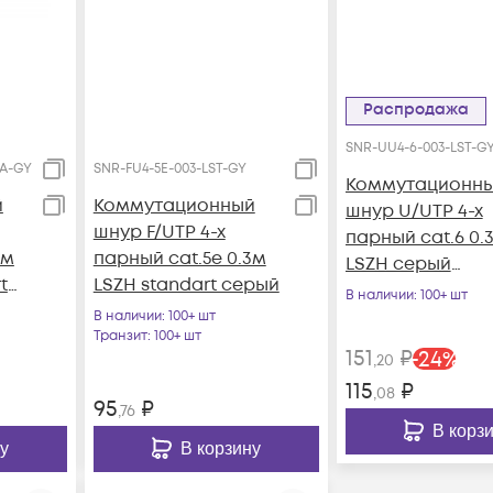
Распродажа
SNR-UU4-6-003-LST-GY 
CA-GY
SNR-FU4-5E-003-LST-GY
Коммутационн
й
Коммутационный
шнур U/UTP 4-х
шнур F/UTP 4-х
парный cat.6 0.
3м
парный cat.5e 0.3м
LSZH серый
t
LSZH standart серый
(диаметр 3,8 мм
В наличии
: 100+ шт
В наличии
: 100+ шт
Транзит
: 100+ шт
151
₽
-
24
%
,20
115
₽
,08
95
₽
,76
В корз
у
В корзину