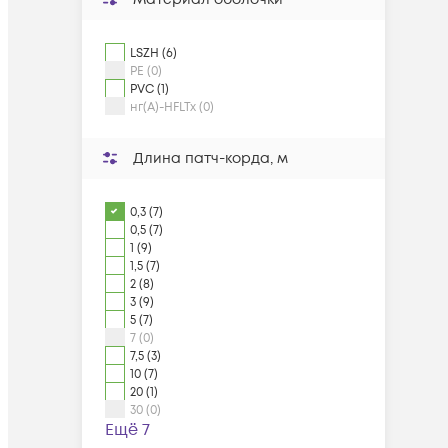
LSZH (6)
PE (0)
PVC (1)
нг(А)-HFLTx (0)
Длина патч-корда, м
0,3 (7)
0,5 (7)
1 (9)
1,5 (7)
2 (8)
3 (9)
5 (7)
7 (0)
7,5 (3)
10 (7)
20 (1)
30 (0)
Ещё 7