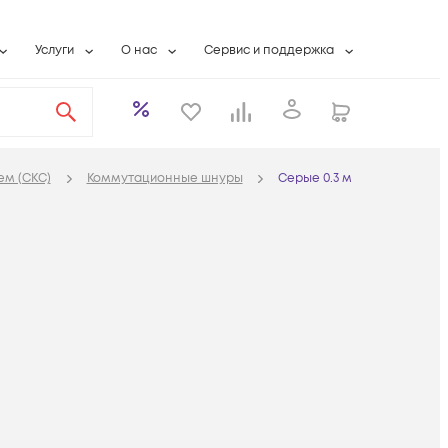
Услуги
О нас
Сервис и поддержка
ты
Выкуп сетевого оборудования
О компании
Гарантийное обслуживание
Системная интеграция
Контактная информация
Контакты сервисных центров
ты с физлицами
Wi-Fi «под ключ»
Банковские реквизиты
Сервисные контракты
ем (СКС)
Коммутационные шнуры
Серые 0.3 м
вки
Бесплатная намотка оптического кабеля
Аккредитация ИТ
Сервисный центр
бслуживание
Партнеры
Техническая поддержка
а
Вакансии
Условия оказания услуг
еты
Новости
ы