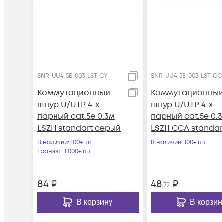
SNR-UU4-5E-003-LST-GY
SNR-UU4-5E-003-LST-C
Коммутационный
Коммутационны
шнур U/UTP 4-х
шнур U/UTP 4-х
парный cat.5e 0.3м
парный cat.5e 0.
LSZH standart серый
LSZH CCA standar
серый
В наличии
: 100+ шт
В наличии
: 100+ шт
Транзит
: 1 000+ шт
84
₽
48
₽
,72
В корзину
В корзин