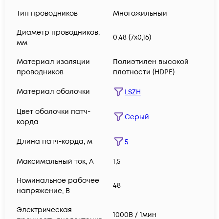
Тип проводников
Многожильный
Диаметр проводников,
0,48 (7х0,16)
мм
Материал изоляции
Полиэтилен высокой
проводников
плотности (HDPE)
Материал оболочки
LSZH
Цвет оболочки патч-
Серый
корда
Длина патч-корда, м
5
Максимальный ток, А
1,5
Номинальное рабочее
48
напряжение, В
Электрическая
1000В / 1мин