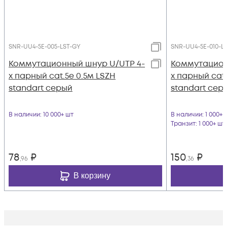
SNR-UU4-5E-005-LST-GY
SNR-UU4-5E-010-L
Коммутационный шнур U/UTP 4-
Коммутацион
х парный cat.5e 0.5м LSZH
х парный cat.
standart серый
standart сер
В наличии
: 10 000+ шт
В наличии
: 1 000+ 
Транзит
: 1 000+ шт
78
₽
150
₽
,96
,36
В корзину