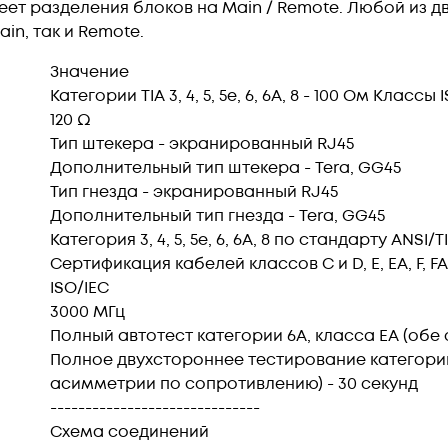
ет разделения блоков на Main / Remote. Любой из д
in, так и Remote.
Значение
Категории TIA 3, 4, 5, 5e, 6, 6A, 8 - 100 Ом Классы IS
120 Ω
Тип штекера - экранированный RJ45
Дополнительный тип штекера - Tera, GG45
Тип гнезда - экранированный RJ45
Дополнительный тип гнезда - Tera, GG45
Категория 3, 4, 5, 5e, 6, 6А, 8 по стандарту ANSI/T
Сертификация кабелей классов C и D, E, EA, F, F
ISO/IEC
3000 МГц
Полный автотест категории 6A, класса EA (обе 
Полное двухстороннее тестирование категории 
асимметрии по сопротивлению) - 30 секунд
------------------------------
Схема соединений