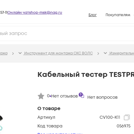
57-11
Онлайн чат
shop-msk@nag.ru
Блог
Покупателям
Способы опла
Документы
Политика рабо
тажа
Инструмент для монтажа СКС ВОЛС
Измерительн
Условия доста
Гарантийное о
Кабельный тестер TESTPR
Возврат товар
Вопросы и отв
0
Нет отзывов
Нет вопросов
База знаний
Конфигуратор
О товаре
Артикул
CV100-K11
Код товара
056975