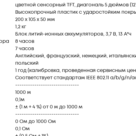
цветной сенсорный TFT, диагональ 5 дюймов (1
Высокопрочный пластик с ударостойким покр
200 x 105 x 50 мм
1,2 кг
Блок литий-ионных аккумуляторов, 3,7 В, 13 А*ч
тора
8 часов
7 часов
Английский, французский, немецкий, итальянски
польский
1 год (калибровка, проведенная сервисным це
Соответствует стандартам IEEE 802.11 a/b/g/n/ac,
------------------------------
1000 м
0,1м
± (1 м + 4 %) от 0 м до 1000 м
------------------------------
0 Ом до 1000 Ом
0,1 Ом
± (0.5 Ом + 1%)