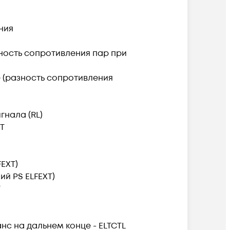
ния
ность сопротивления пар при
 (разность сопротивления
нала (RL)
T
FEXT)
ий PS ELFEXT)
T
с на дальнем конце - ELTCTL