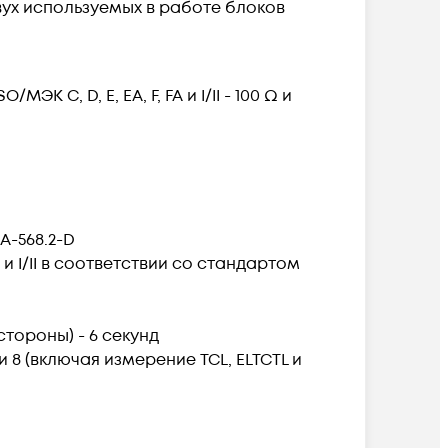
вух используемых в работе блоков
O/МЭК C, D, E, EA, F, FA и I/II - 100 Ω и
IA-568.2-D
A и I/II в соответствии со стандартом
стороны) - 6 секунд
8 (включая измерение TCL, ELTCTL и