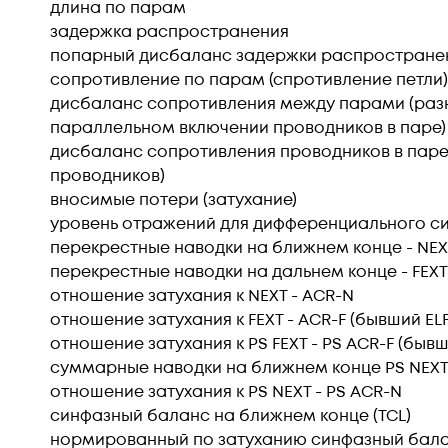
длина по парам
задержка распространения
попарный дисбаланс задержки распростране
сопротивление по парам (спротивление петли)
дисбаланс сопротивления между парами (раз
параллельном включении проводников в паре)
дисбаланс сопротивления проводников в паре
проводников)
вносимые потери (затухание)
уровень отражений для дифференциального сиг
перекрестные наводки на ближнем конце - NEX
перекрестные наводки на дальнем конце - FEXT
отношение затухания к NEXT - ACR-N
отношение затухания к FEXT - ACR-F (бывший EL
отношение затухания к PS FEXT - PS ACR-F (бывш
суммарные наводки на ближнем конце PS NEX
отношение затухания к PS NEXT - PS ACR-N
синфазный баланс на ближнем конце (TCL)
нормированный по затуханию синфазный балан