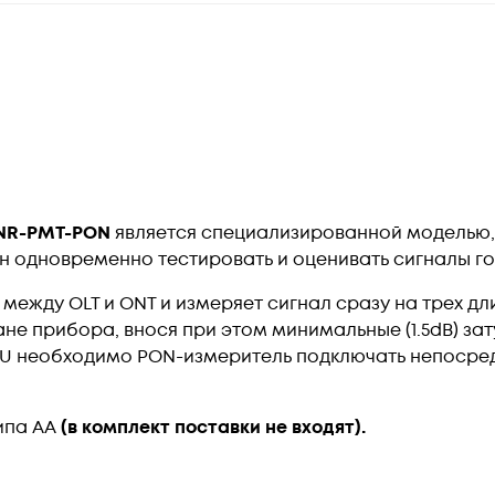
NR-PMT-PON
является специализированной моделью,
 одновременно тестировать и оценивать сигналы гол
ежду OLT и ONT и измеряет сигнал сразу на трех длина
е прибора, внося при этом минимальные (1.5dB) зат
NU необходимо PON-измеритель подключать непосре
ипа АА
(в комплект поставки не входят).