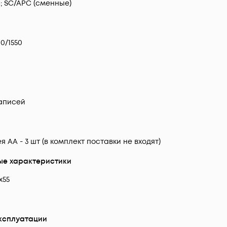
; SC/APC (сменные)
90/1550
0
записей
я АА - 3 шт (в комплект поставки не входят)
е характеристики
х55
ксплуатации