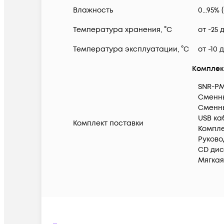
Влажность
0...95%
Температура хранения, °C
от -25 
Температура эксплуатации, °C
от -10 
Комплек
SNR-PM
Сменны
Сменны
USB каб
Комплект поставки
Компле
Руково
CD диск
Мягкая