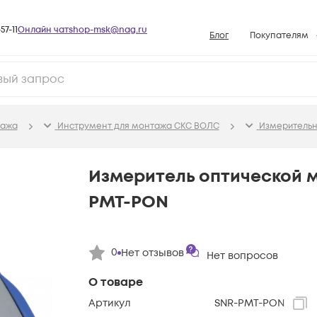
57-11
Онлайн чат
shop-msk@nag.ru
Блог
Покупателям
Способы опла
Документы
Политика рабо
тажа
Инструмент для монтажа СКС ВОЛС
Измерительн
Условия доста
Гарантийное о
Измеритель оптической 
Возврат товар
PMT-PON
Вопросы и отв
База знаний
0
Нет отзывов
Конфигуратор
Нет вопросов
О товаре
Артикул
SNR-PMT-PON