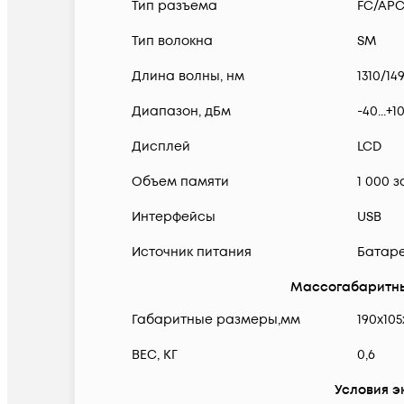
Тип разъема
FC/APC
Тип волокна
SM
Длина волны, нм
1310/14
Диапазон, дБм
-40...+1
Дисплей
LCD
Объем памяти
1 000 
Интерфейсы
USB
Источник питания
Батаре
Массогабаритны
Габаритные размеры,мм
190х105
ВЕС, КГ
0,6
Условия э