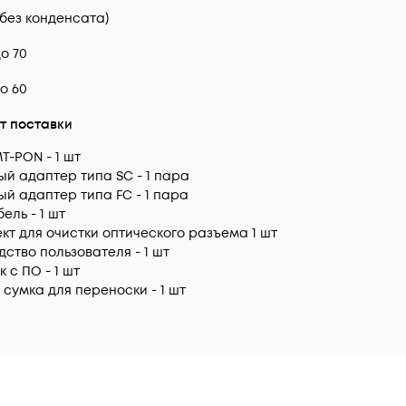
 (без конденсата)
до 70
до 60
т поставки
T-PON - 1 шт
й адаптер типа SC - 1 пара
й адаптер типа FC - 1 пара
ель - 1 шт
кт для очистки оптического разъема 1 шт
дство пользователя - 1 шт
 с ПО - 1 шт
 сумка для переноски - 1 шт