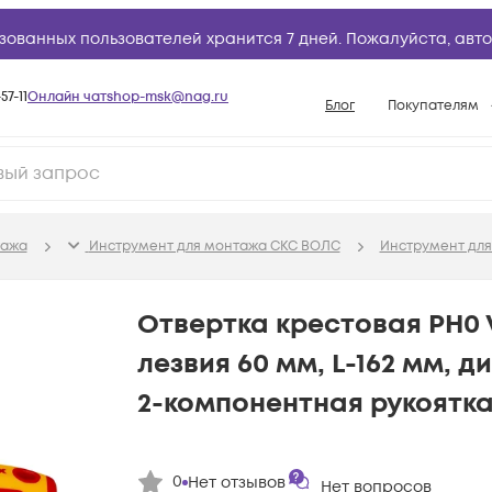
зованных пользователей хранится 7 дней. Пожалуйста,
авто
57-11
Онлайн чат
shop-msk@nag.ru
Блог
Покупателям
Способы опла
Документы
Политика рабо
тажа
Инструмент для монтажа СКС ВОЛС
Инструмент для
Условия доста
Гарантийное о
Отвертка крестовая PH0 
Возврат товар
лезвия 60 мм, L-162 мм, 
Вопросы и отв
2-компонентная рукоятка
База знаний
Конфигуратор
0
Нет отзывов
Нет вопросов