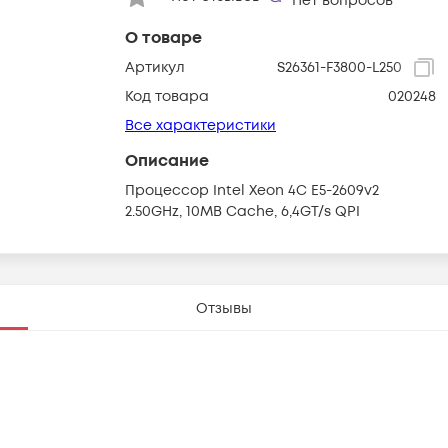
Нет вопросов
О товаре
Артикул
S26361-F3800-L250
Код товара
020248
Все характеристики
Описание
Процессор Intel Xeon 4C E5-2609v2
2.50GHz, 10MB Cache, 6,4GT/s QPI
Отзывы