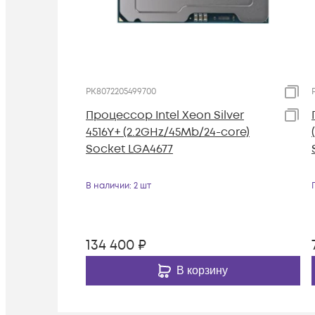
PK8072205499700
Процессор Intel Xeon Silver
4516Y+ (2.2GHz/45Mb/24-core)
Socket LGA4677
В наличии
: 2 шт
134 400
₽
В корзину