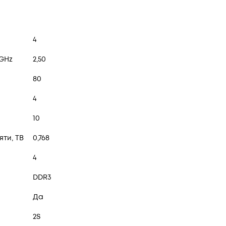
4
 GHz
2,50
80
4
10
ти, TB
0,768
4
DDR3
Да
2S