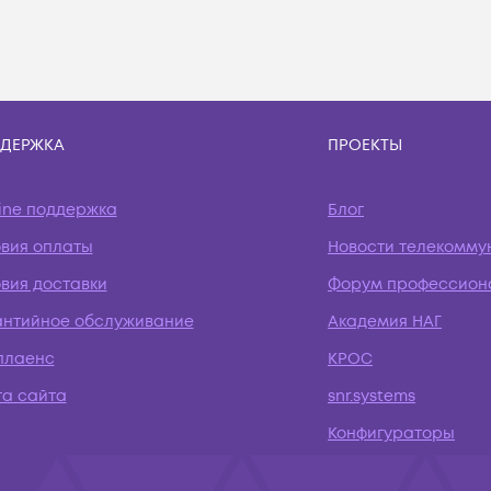
ДЕРЖКА
ПРОЕКТЫ
ine поддержка
Блог
овия оплаты
Новости телекомму
вия доставки
Форум профессион
антийное обслуживание
Академия НАГ
плаенс
КРОС
та сайта
snr.systems
Конфигураторы