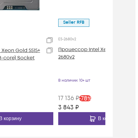
Seller RFB
E5-2680v2
Процессор Intel Xeon 10C E5-
 Xeon Gold 5515+
2680v2
8-core) Socket
В наличии
: 10+ шт
17 136
₽
-
78
%
3 843
₽
В корзину
В корзину