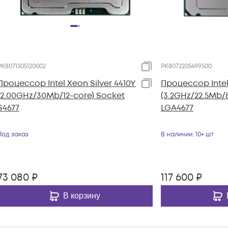
PK8071305120002
PK8072205499500
Процессор Intel Xeon Silver 4410Y
Процессор Intel
(2.00GHz/30Mb/12-core) Socket
(3.2GHz/22.5Mb/
S4677
LGA4677
Под заказ
В наличии
: 10+ шт
73 080
₽
117 600
₽
В корзину