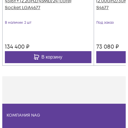
4516Y+ (2.2GHz/45Mb/24-core)
(2.00GHz/30M
Socket LGA4677
S4677
В наличии
: 2 шт
Под заказ
134 400
₽
73 080
₽
В корзину
КОМПАНИЯ NAG