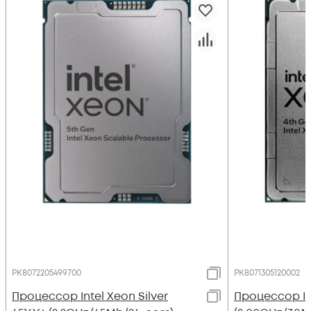
PK8072205499700
PK8071305120002
Процессор Intel Xeon Silver
Процессор Int