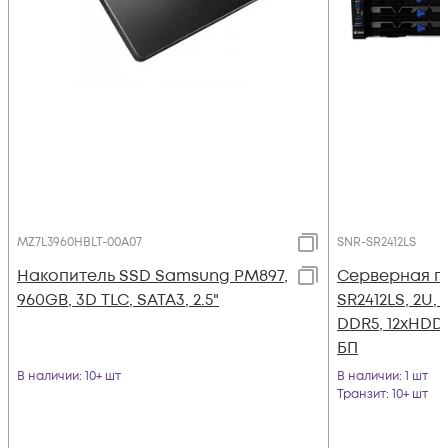
MZ7L3960HBLT-00A07
SNR-SR2412LS
Накопитель SSD Samsung PM897,
Серверная п
960GB, 3D TLC, SATA3, 2.5"
SR2412LS, 2U, 
DDR5, 12xHDD
БП
В наличии
: 10+ шт
В наличии
: 1 шт
Транзит
: 10+ шт