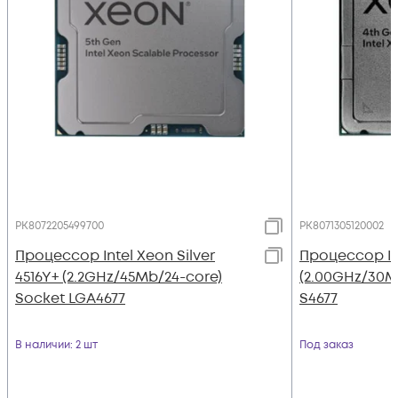
PK8072205499700
PK8071305120002
Процессор Intel Xeon Silver
Процессор Int
4516Y+ (2.2GHz/45Mb/24-core)
(2.00GHz/30M
Socket LGA4677
S4677
В наличии
: 2 шт
Под заказ