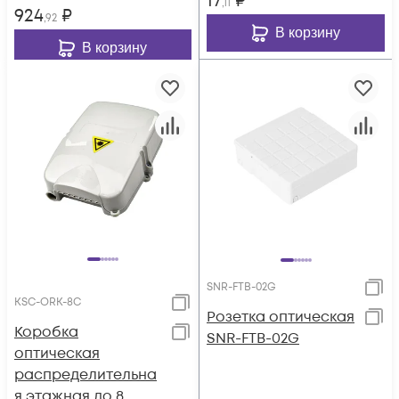
17
₽
,11
924
₽
,92
В корзину
В корзину
SNR-FTB-02G
KSC-ORK-8С
Розетка оптическая
Коробка
SNR-FTB-02G
оптическая
распределительна
я этажная до 8