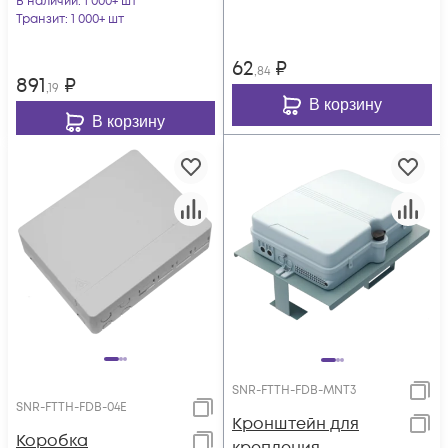
В наличии
: 1 000+ шт
Транзит
: 1 000+ шт
62
₽
,84
891
₽
,19
В корзину
В корзину
SNR-FTTH-FDB-MNT3
SNR-FTTH-FDB-04Е
Кронштейн для
Коробка