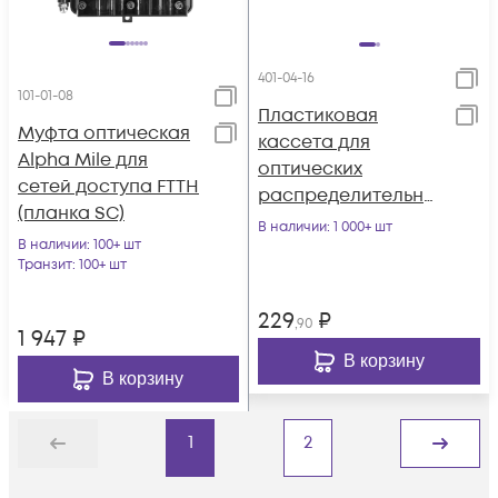
401-04-16
101-01-08
Пластиковая
Муфта оптическая
кассета для
Alpha Mile для
оптических
сетей доступа FTTH
распределительны
(планка SC)
х коробок 16 портов
В наличии
: 1 000+ шт
В наличии
: 100+ шт
SC
Транзит
: 100+ шт
229
₽
,90
1 947
₽
В корзину
В корзину
1
2
Назад
Дальше