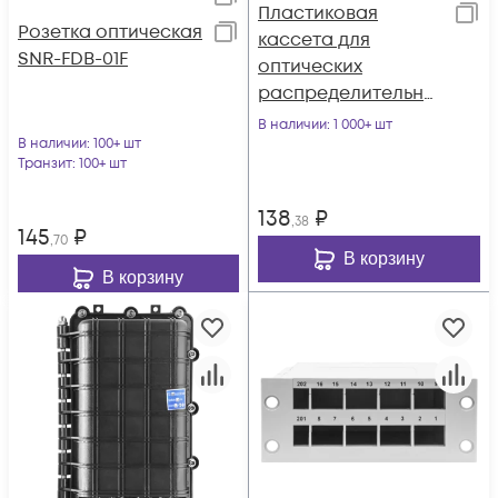
Пластиковая
Розетка оптическая
кассета для
SNR-FDB-01F
оптических
распределительны
х коробок 8 портов
В наличии
: 1 000+ шт
В наличии
: 100+ шт
SC
Транзит
: 100+ шт
138
₽
,38
145
₽
,70
В корзину
В корзину