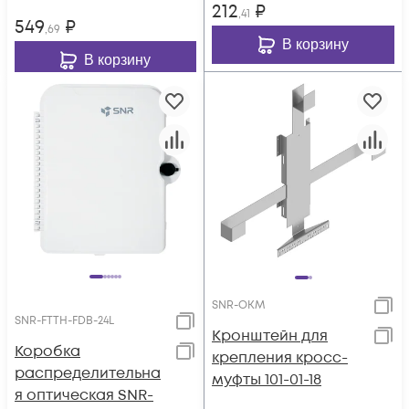
212
₽
,41
549
₽
,69
В корзину
В корзину
SNR-OKM
SNR-FTTH-FDB-24L
Кронштейн для
Коробка
крепления кросс-
распределительна
муфты 101-01-18
я оптическая SNR-