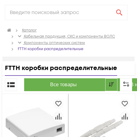
Каталог
Кабельная продукция, СКС и компоненты ВОЛС
Компоненты оптических систем
FTTH коробки распределительные
FTTH коробки распределительные
По популярности
Все товары
В 