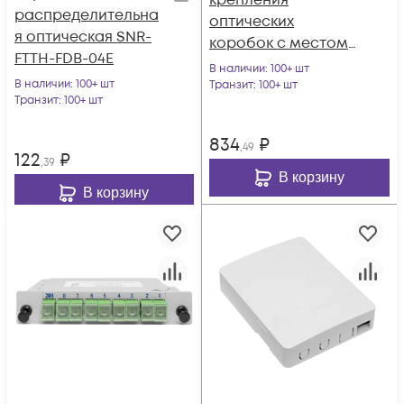
крепления
распределительна
оптических
я оптическая SNR-
коробок с местом
FTTH-FDB-04Е
для запаса кабеля
В наличии
: 100+ шт
В наличии
: 100+ шт
Транзит
: 100+ шт
Транзит
: 100+ шт
834
₽
,49
122
₽
,39
В корзину
В корзину