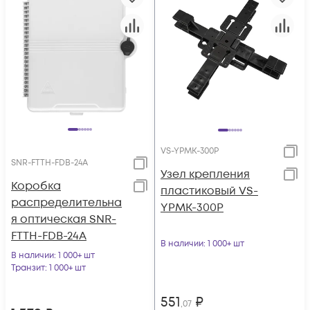
VS-YPMK-300P
SNR-FTTH-FDB-24A
Узел крепления
Коробка
пластиковый VS-
распределительна
YPMK-300P
я оптическая SNR-
FTTH-FDB-24A
В наличии
: 1 000+ шт
В наличии
: 1 000+ шт
Транзит
: 1 000+ шт
551
₽
,07