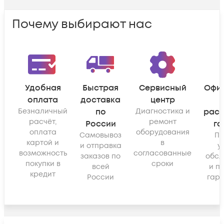
Почему выбирают нас
Удобная
Быстрая
Сервисный
Офи
оплата
доставка
центр
Безналичный
по
Диагностика и
рас
расчёт,
ремонт
России
га
оплата
оборудования
Самовывоз
По
картой и
в
и отправка
у
возможность
согласованные
заказов по
обсл
покупки в
сроки
всей
и п
кредит
России
гара