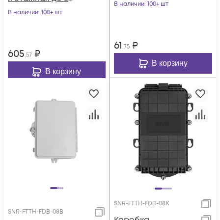
В наличии
: 100+ шт
абонентов, KSC
В наличии
: 100+ шт
LIGHT PON
61
₽
,75
605
₽
,57
В корзину
В корзину
SNR-FTTH-FDB-08K
SNR-FTTH-FDB-08B