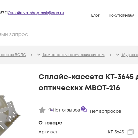
57-11
Онлайн чат
shop-msk@nag.ru
Блог
Покупателям
Способы опла
Документы
Политика рабо
поненты ВОЛС
Компоненты оптических систем
Муфты о
Условия доста
Гарантийное о
Сплайс-кассета КТ-3645 
Возврат товар
оптических МВОТ-216
Вопросы и отв
База знаний
0
Нет отзывов
Конфигуратор
Нет вопросов
О товаре
Артикул
КТ-3645