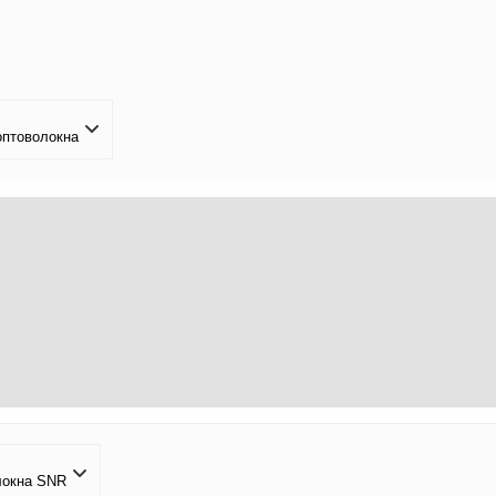
оптоволокна
локна SNR