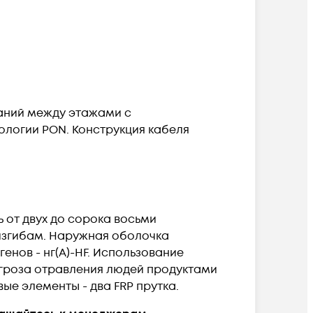
даний между этажами с
нологии PON. Конструкция кабеля
 от двух до сорока восьми
изгибам. Наружная оболочка
нов - нг(А)-HF. Использование
 угроза отравления людей продуктами
е элементы - два FRP прутка.