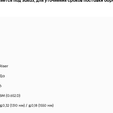
ляется под заказ, для уточнения сроков поставки о
Riser
Да
6
SM (G.652.D)
≦0,32 (1310 нм) / ≦0,18 (1550 нм)