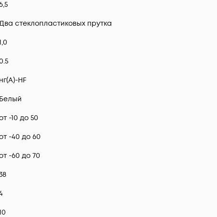
6,5
Два стеклопластиковых прутка
1,0
0.5
нг(А)-HF
Белый
от -10 до 50
от -40 до 60
от -60 до 70
38
4
10