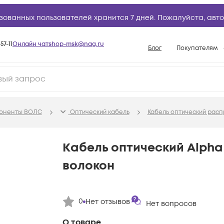
зованных пользователей хранится 7 дней. Пожалуйста,
авто
57-11
Онлайн чат
shop-msk@nag.ru
Блог
Покупателям
Способы опла
Документы
Политика рабо
поненты ВОЛС
Оптический кабель
Кабель оптический рас
Условия доста
Гарантийное о
Кабель оптический Alpha 
Возврат товар
волокон
Вопросы и отв
База знаний
0
Нет отзывов
Конфигуратор
Нет вопросов
О товаре