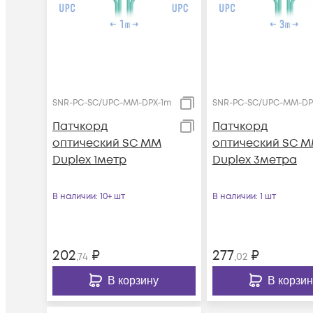
SNR-PC-SC/UPC-MM-DPX-1m
SNR-PC-SC/UPC-MM-DP
Патчкорд
Патчкорд
оптический SC MM
оптический SC 
Duplex 1метр
Duplex 3метра
В наличии
: 10+ шт
В наличии
: 1 шт
202
₽
277
₽
,74
,02
В корзину
В корзин