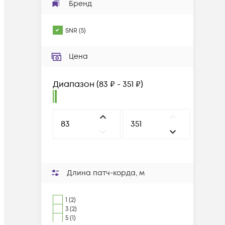
Бренд
SNR
(
5
)
Цена
Диапазон
(
83 ₽ - 351 ₽
)
Длина патч-корда, м
1 (2)
3 (2)
5 (1)