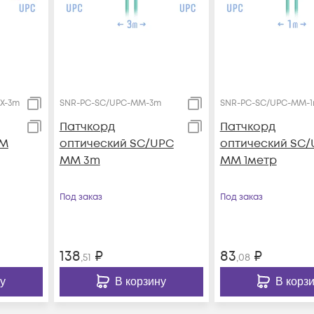
X-3m
SNR-PC-SC/UPC-MM-3m
SNR-PC-SC/UPC-MM-
Патчкорд
Патчкорд
MM
оптический SC/UPC
оптический SC/
MM 3m
MM 1метр
Под заказ
Под заказ
138
₽
83
₽
,51
,08
у
В корзину
В корз