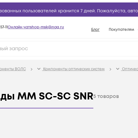
зованных пользователей хранится 7 дней. Пожалуйста,
авто
57-11
Онлайн чат
shop-msk@nag.ru
Блог
Покупателям
Способы опла
Документы
Политика рабо
поненты ВОЛС
Компоненты оптических систем
Оптичес
Условия доста
Гарантийное о
рды MM SC-SC SNR
Возврат товар
5
товаров
Вопросы и отв
База знаний
Конфигуратор