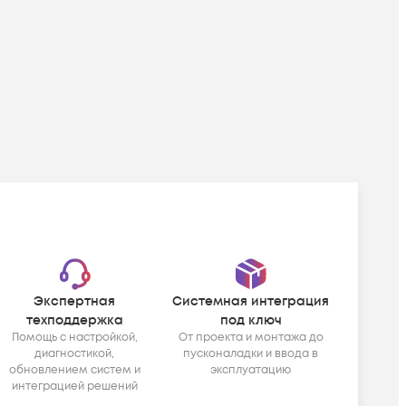
Экспертная
Системная интеграция
техподдержка
под ключ
Помощь с настройкой,
От проекта и монтажа до
диагностикой,
пусконаладки и ввода в
обновлением систем и
эксплуатацию
интеграцией решений