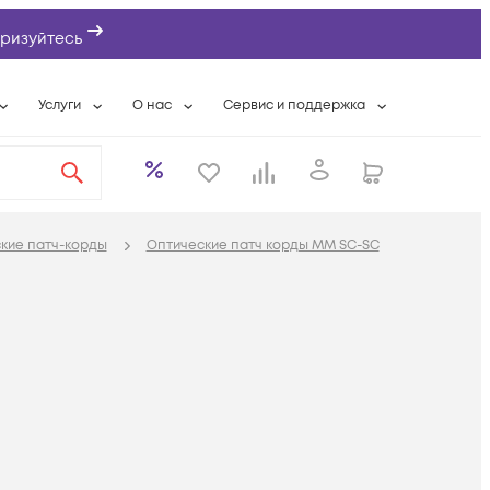
ризуйтесь
Услуги
О нас
Сервис и поддержка
ты
Выкуп сетевого оборудования
О компании
Гарантийное обслуживание
Системная интеграция
Контактная информация
Контакты сервисных центров
ты с физлицами
Wi-Fi «под ключ»
Банковские реквизиты
Сервисные контракты
кие патч-корды
Оптические патч корды MM SC-SC
вки
Бесплатная намотка оптического кабеля
Аккредитация ИТ
Сервисный центр
бслуживание
Партнеры
Техническая поддержка
а
Вакансии
Условия оказания услуг
еты
Новости
ы