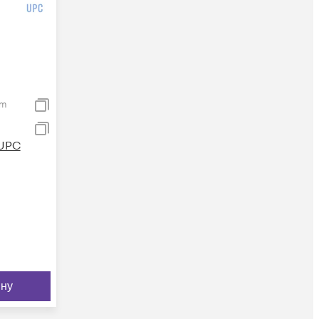
1m
UPC
ину