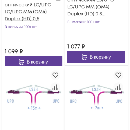
оптический LC/UPC-
оптический LC/UPC-
LC/UPC MM (OM4)
LC/UPC MM (OM4)
Duplex (HD) 0,3
Duplex (HD) 0,5
метрa, 2мм
В наличии
: 100+ шт
метрa, 2мм
В наличии
: 100+ шт
1 077
₽
1 099
₽
В корзину
В корзину