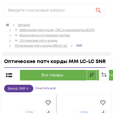
Каталог
Кабельная продукция, СКС и компоненты ВОЛС
Компоненты оптических систем
Оптические патч-корды
Оптические патч корды MM LC-LC
SNR
Оптические патч корды MM LC-LC SNR
По популярности
Все товары
В 
Очистить всё
Бренд
:
SNR