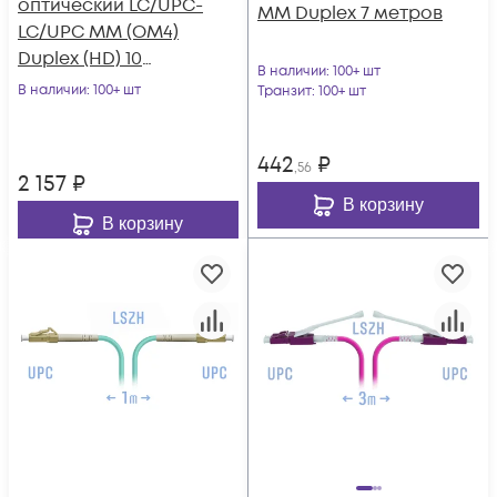
оптический LC/UPC-
MM Duplex 7 метров
LC/UPC MM (OM4)
Duplex (HD) 10
В наличии
: 100+ шт
метров, 2мм
В наличии
: 100+ шт
Транзит
: 100+ шт
442
₽
,56
2 157
₽
В корзину
В корзину