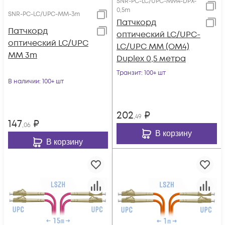
SNR-PC-LC/UPC-MM4-DPX-
0,5m
SNR-PC-LC/UPC-MM-3m
Патчкорд
Патчкорд
оптический LC/UPC-
оптический LC/UPC
LC/UPC MM (OM4)
MM 3m
Duplex 0,5 метра
Транзит
: 100+ шт
В наличии
: 100+ шт
202
₽
,49
147
₽
,06
В корзину
В корзину