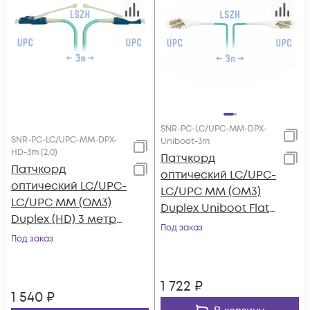
SNR-PC-LC/UPC-MM-DPX-
SNR-PC-LC/UPC-MM-DPX-
Uniboot-3m
HD-3m (2,0)
Патчкорд
Патчкорд
оптический LC/UPC-
оптический LC/UPC-
LC/UPC MM (OM3)
LC/UPC MM (OM3)
Duplex Uniboot Flat
Duplex (HD) 3 метрa,
Clip 3 метрa
Под заказ
2мм
Под заказ
1 722
₽
1 540
₽