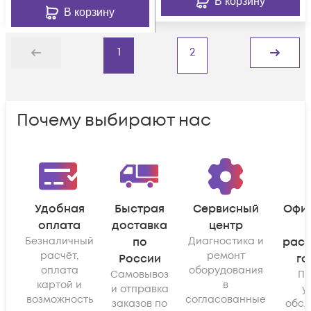
В корзину
В корзину
1
2
Назад
Дальше
Почему выбирают нас
Удобная
Быстрая
Сервисный
Офи
оплата
доставка
центр
Безналичный
по
Диагностика и
рас
расчёт,
ремонт
России
га
оплата
оборудования
Самовывоз
По
картой и
в
и отправка
у
возможность
согласованные
заказов по
обсл