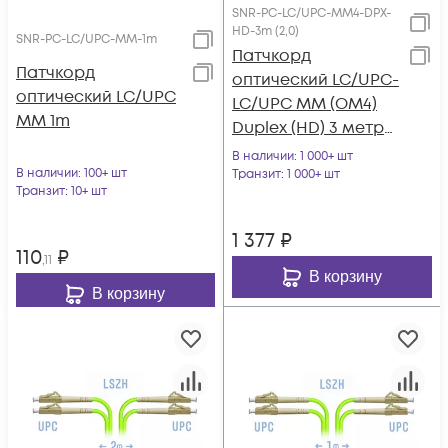
SNR-PC-LC/UPC-MM4-DPX-
HD-3m (2,0)
SNR-PC-LC/UPC-MM-1m
Патчкорд
Патчкорд
оптический LC/UPC-
оптический LC/UPC
LC/UPC MM (OM4)
MM 1m
Duplex (HD) 3 метрa,
2мм
В наличии
: 1 000+ шт
В наличии
: 100+ шт
Транзит
: 1 000+ шт
Транзит
: 10+ шт
1 377
₽
110
₽
,11
В корзину
В корзину