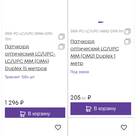
SNR-PC-LC/UPC-MM2-DPX-1m
SNR-PC-LC/UPC-MM4-DPX-
15m
Патчкорд
Патчкорд
оптический LC/UPC
оптический LC/UPC-
MM (OM2) Duplex 1
LC/UPC MM (OM4)
метр
Duplex 15 метров
Под заказ
Транзит
: 100+ шт
205
₽
,66
1 296
₽
В корзину
В корзину