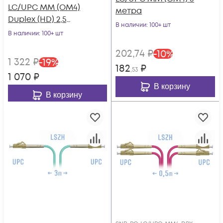
LC/UPC MM (OM4)
метра
Duplex (HD) 2,5
В наличии
: 100+ шт
метрa, 2мм
В наличии
: 100+ шт
202
,74
₽
-
10
%
1 322
₽
-
19
%
182
₽
,53
1 070
₽
В корзину
В корзину