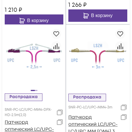
1 266
₽
1 210
₽
В корзину
В корзину
Распродажа
Распродажа
SNR-PC-LC/UPC-MM4-3m
SNR-PC-LC/UPC-MM4-DPX-
HD-2.5m(2,0)
Патчкорд
Патчкорд
оптический LC/UPC-
оптический LC/UPC-
LC/UPC MM (OM4) 3