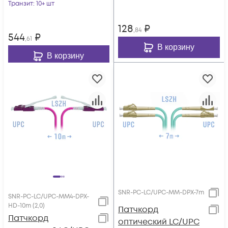
Транзит
: 10+ шт
128
₽
,84
544
₽
,61
В корзину
В корзину
SNR-PC-LC/UPC-MM-DPX-7m
SNR-PC-LC/UPC-MM4-DPX-
HD-10m (2,0)
Патчкорд
Патчкорд
оптический LC/UPC