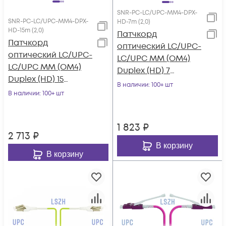
SNR-PC-LC/UPC-MM4-DPX-
SNR-PC-LC/UPC-MM4-DPX-
HD-7m (2,0)
HD-15m (2,0)
Патчкорд
Патчкорд
оптический LC/UPC-
оптический LC/UPC-
LC/UPC MM (OM4)
LC/UPC MM (OM4)
Duplex (HD) 7
Duplex (HD) 15
метров, 2мм
В наличии
: 100+ шт
метров, 2мм
В наличии
: 100+ шт
1 823
₽
2 713
₽
В корзину
В корзину