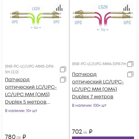
SNR-PC-LC/UPC-MM4-DPX-7m
SNR-PC-LC/UPC-MM5-DPX-
5m (2,0)
Патчкорд
Патчкорд
оптический LC/UPC-
оптический LC/UPC-
LC/UPC MM (OM4)
LC/UPC MM (OM5)
Duplex 7 метров
Duplex 5 метров,
В наличии
: 100+ шт
2мм
В наличии
: 10+ шт
702
₽
,46
780
₽
,08