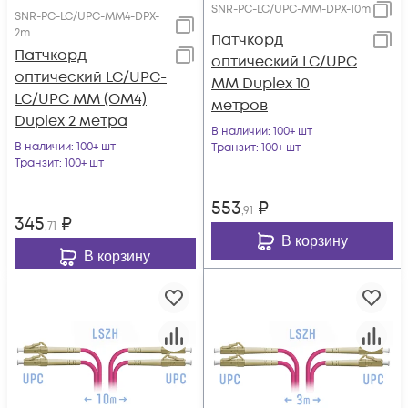
SNR-PC-LC/UPC-MM-DPX-10m
SNR-PC-LC/UPC-MM4-DPX-
2m
Патчкорд
Патчкорд
оптический LC/UPC
оптический LC/UPC-
MM Duplex 10
LC/UPC MM (OM4)
метров
Duplex 2 метра
В наличии
: 100+ шт
В наличии
: 100+ шт
Транзит
: 100+ шт
Транзит
: 100+ шт
553
₽
,91
345
₽
,71
В корзину
В корзину