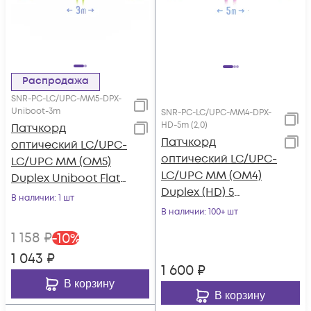
Распродажа
SNR-PC-LC/UPC-MM5-DPX-
Uniboot-3m
SNR-PC-LC/UPC-MM4-DPX-
HD-5m (2,0)
Патчкорд
Патчкорд
оптический LC/UPC-
оптический LC/UPC-
LC/UPC MM (OM5)
LC/UPC MM (OM4)
Duplex Uniboot Flat
Duplex (HD) 5
Clip 3 метрa
В наличии
: 1 шт
метров, 2мм
В наличии
: 100+ шт
1 158
₽
-
10
%
1 043
₽
1 600
₽
В корзину
В корзину