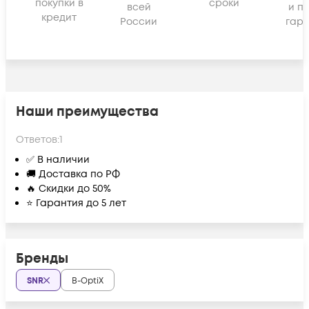
покупки в
сроки
всей
и п
кредит
России
гара
Наши преимущества
Ответов:
1
✅ В наличии
🚚 Доставка по РФ
🔥 Скидки до 50%
⭐ Гарантия до 5 лет
Бренды
SNR
B-OptiX