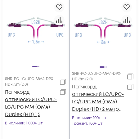
SNR-PC-LC/UPC-MM4-DPX-
SNR-PC-LC/UPC-MM4-DPX-
HD-2m (2,0)
HD-1.5m (2,0)
Патчкорд
Патчкорд
оптический LC/UPC-
оптический LC/UPC-
LC/UPC MM (OM4)
LC/UPC MM (OM4)
Duplex (HD) 2 метрa,
Duplex (HD) 1,5
2мм
В наличии
: 100+ шт
метрa, 2мм
В наличии
: 1 000+ шт
Транзит
: 100+ шт