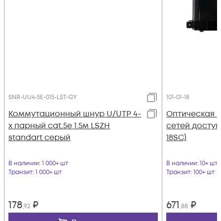
SNR-UU4-5E-015-LST-GY
101-01-18
Коммутационный шнур U/UTP 4-
Оптическая 
х парный cat.5e 1.5м LSZH
сетей доступ
standart серый
18SC)
В наличии
: 1 000+ шт
В наличии
: 10+ шт
Транзит
: 1 000+ шт
Транзит
: 100+ шт
178
₽
671
₽
,92
,88