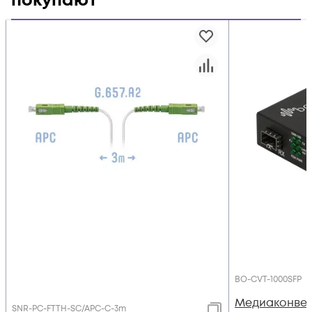
покупают
BO-CVT-1000SFP
Медиаконвер
SNR-PC-FTTH-SC/APC-C-3m