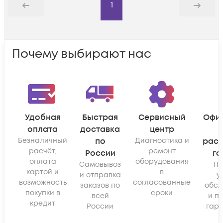
1
Назад
Дальше
Почему выбирают нас
Удобная
Быстрая
Сервисный
Офи
оплата
доставка
центр
Безналичный
по
Диагностика и
рас
расчёт,
ремонт
России
га
оплата
оборудования
Самовывоз
По
картой и
в
и отправка
у
возможность
согласованные
заказов по
обсл
покупки в
сроки
всей
и п
кредит
России
гара