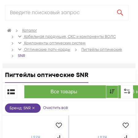
Каталог
Кабельная продукция, СКС и компоненты ВОЛС
Компоненты оптических систем
Оптические патч-корды
Пигтейлы оптические
SNR
Пигтейлы оптические SNR
По популярности
Все товары
В 
Очистить всё
Бренд
:
SNR