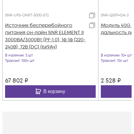
SNR-UPS-ONRT-3000-S72
SNR-QSFP+DA-3
Источник бесперебойного
Модуль 40G Q
питания он-лайн SNR ELEMENT II
дальность до
3000ВА/3000Вт (PF-1.0), 1ф:1ф (220-
240В), 72В (DC) (6x9Ач)
В наличии
: 3 шт
В наличии
: 10+ шт
Транзит
: 100+ шт
Транзит
: 10+ шт
67 802
₽
2 528
₽
В корзину