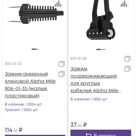
807-01-58
806-01-35
Зажим
Зажим анкерный
поддерживающий
клиновой Alpha Mile
для круглых
806-01-35 (малый,
кабелей Alpha Mile
пластиковый)
807-01-58
В наличии
: 1 000+ шт
В наличии
: 1 000+ шт
Транзит
: 1 000+ шт
37
₽
,84
114
₽
,38
В корзину