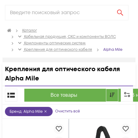
Каталог
Кабельная продукция, СКС и компоненты ВОЛС
Компоненты оптических систем
Крепления для оптического кабеля
Alpha Mile
Крепления для оптического кабеля
Alpha Mile
По популярности
Все товары
В 
Очистить всё
Бренд
:
Alpha Mile