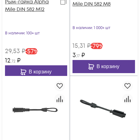
Рым-гайка Alpha
Mile DIN 582 M8
Mile DIN 582 M12
В наличии
: 1 000+ шт
В наличии
: 100+ шт
15
,31
₽
-
79
%
29
,53
₽
-
57
%
3
₽
,17
12
₽
,72
В корзину
В корзину