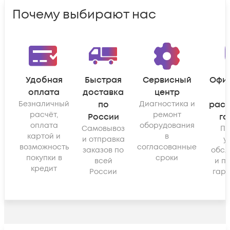
Почему выбирают нас
Удобная
Быстрая
Сервисный
Офи
оплата
доставка
центр
Безналичный
по
Диагностика и
рас
расчёт,
ремонт
России
га
оплата
оборудования
Самовывоз
По
картой и
в
и отправка
у
возможность
согласованные
заказов по
обсл
покупки в
сроки
всей
и п
кредит
России
гара