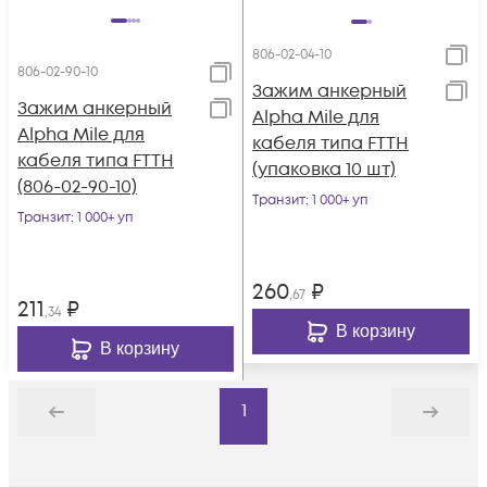
806-02-04-10
806-02-90-10
Зажим анкерный
Зажим анкерный
Alpha Mile для
Alpha Mile для
кабеля типа FTTH
кабеля типа FTTH
(упаковка 10 шт)
(806-02-90-10)
Транзит
: 1 000+ уп
Транзит
: 1 000+ уп
260
₽
,67
211
₽
,34
В корзину
В корзину
1
Назад
Дальше