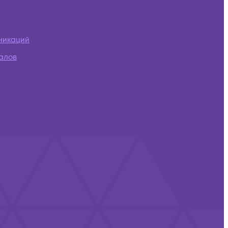
никаций
алов