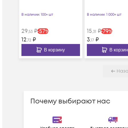
В наличии
: 100+ шт
В наличии
: 1 000+ шт
29
₽
15
₽
-
57
%
-
79
%
,53
,31
12
₽
3
₽
,72
,17
В корзину
В корзин
Наз
Почему выбирают нас