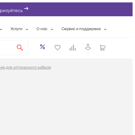
ризуйтесь
Услуги
О нас
Сервис и поддержка
ты
Выкуп сетевого оборудования
О компании
Гарантийное обслуживание
Системная интеграция
Контактная информация
Контакты сервисных центров
ты с физлицами
Wi-Fi «под ключ»
Банковские реквизиты
Сервисные контракты
ия для оптического кабеля
вки
Бесплатная намотка оптического кабеля
Аккредитация ИТ
Сервисный центр
бслуживание
Партнеры
Техническая поддержка
а
Вакансии
Условия оказания услуг
еты
Новости
ы