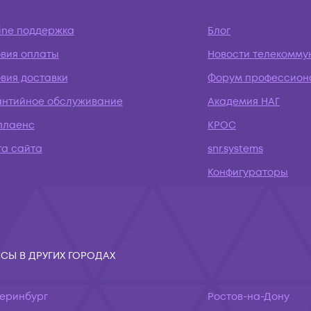
ine поддержка
Блог
овия оплаты
Новости телекомму
вия доставки
Форум профессион
антийное обслуживание
Академия НАГ
плаенс
КРОС
та сайта
snr.systems
Конфигураторы
СЫ В ДРУГИХ ГОРОДАХ
теринбург
Ростов-на-Дону