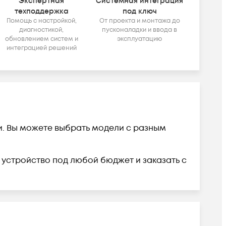
Экспертная
Системная интеграция
техподдержка
под ключ
Помощь с настройкой,
От проекта и монтажа до
диагностикой,
пусконаладки и ввода в
обновлением систем и
эксплуатацию
интеграцией решений
ии. Вы можете выбрать модели с разным
ь устройство под любой бюджет и заказать с