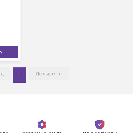
у
1
ад
Дальше