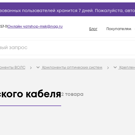
зованных пользователей хранится 7 дней. Пожалуйста,
авто
57-11
Онлайн чат
shop-msk@nag.ru
Блог
Покупателям
Способы опла
Документы
Политика рабо
поненты ВОЛС
Компоненты оптических систем
Креплен
Условия доста
Гарантийное о
кого кабеля
Возврат товар
2
товара
Вопросы и отв
База знаний
Конфигуратор