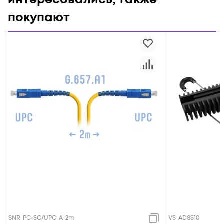
покупают
SNR-PC-SC/UPC-A-2m
VS-ADSS10