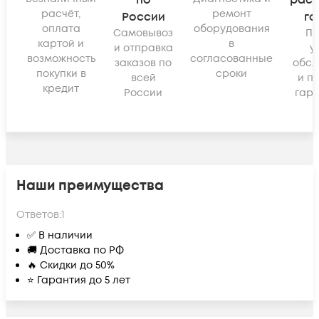
по
рас
расчёт,
ремонт
России
га
оплата
оборудования
Самовывоз
По
картой и
в
и отправка
у
возможность
согласованные
заказов по
обсл
покупки в
сроки
всей
и п
кредит
России
гара
Наши преимущества
Ответов:
1
✅ В наличии
🚚 Доставка по РФ
🔥 Скидки до 50%
⭐ Гарантия до 5 лет