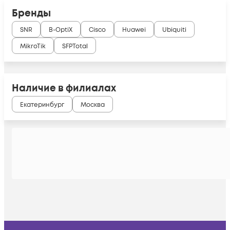
Бренды
SNR
B-OptiX
Cisco
Huawei
Ubiquiti
MikroTik
SFPTotal
Наличие в филиалах
Екатеринбург
Москва