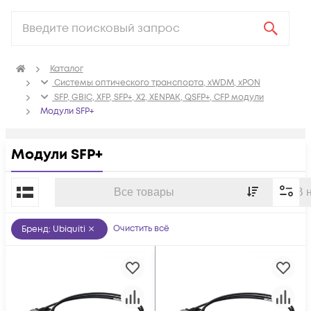
Каталог
Системы оптического транспорта, xWDM, xPON
SFP, GBIC, XFP, SFP+, X2, XENPAK, QSFP+, CFP модули
Модули SFP+
Модули SFP+
По популярности
Все товары
В 
Очистить всё
Бренд
:
Ubiquiti