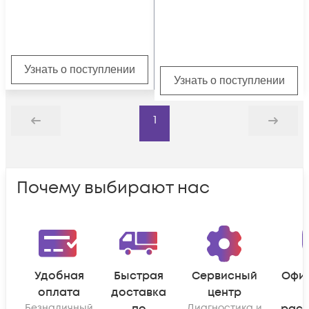
Узнать о поступлении
Узнать о поступлении
1
Назад
Дальше
Почему выбирают нас
Удобная
Быстрая
Сервисный
Офи
оплата
доставка
центр
Безналичный
Диагностика и