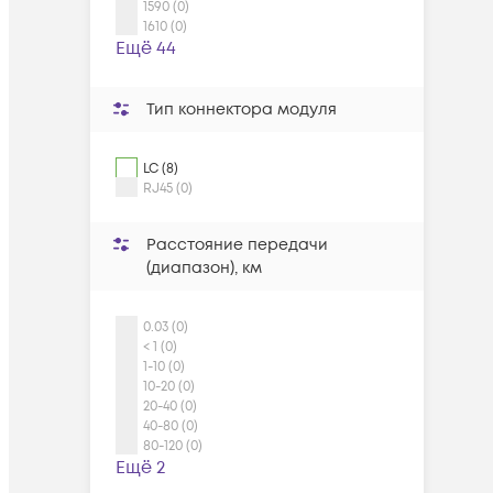
1590 (0)
1610 (0)
Ещё 44
Тип коннектора модуля
LC (8)
RJ45 (0)
Расстояние передачи
(диапазон), км
0.03 (0)
< 1 (0)
1-10 (0)
10-20 (0)
20-40 (0)
40-80 (0)
80-120 (0)
Ещё 2