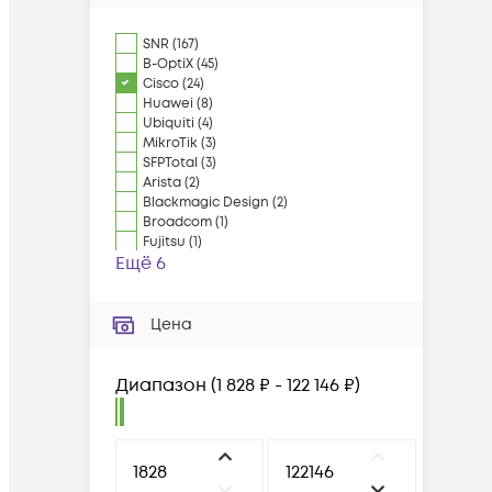
SNR
(
167
)
B-OptiX
(
45
)
Cisco
(
24
)
Huawei
(
8
)
Ubiquiti
(
4
)
MikroTik
(
3
)
SFPTotal
(
3
)
Arista
(
2
)
Blackmagic Design
(
2
)
Broadcom
(
1
)
Fujitsu
(
1
)
Ещё 6
Цена
Диапазон
(
1 828 ₽ - 122 146 ₽
)