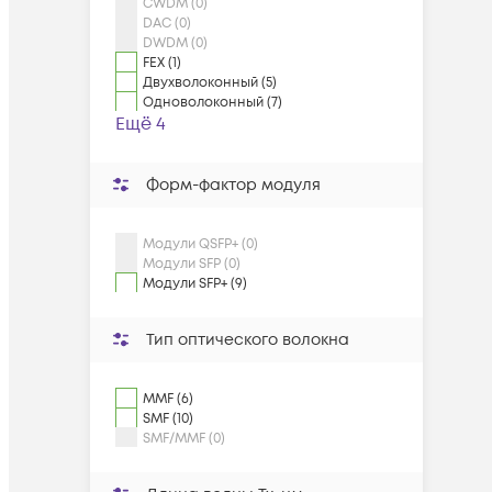
CWDM (0)
DAC (0)
DWDM (0)
FEX (1)
Двухволоконный (5)
Одноволоконный (7)
Ещё 4
Форм-фактор модуля
Модули QSFP+ (0)
Модули SFP (0)
Модули SFP+ (9)
Тип оптического волокна
MMF (6)
SMF (10)
SMF/MMF (0)