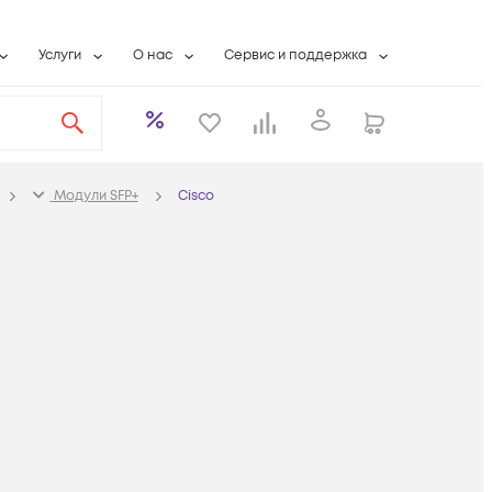
Услуги
О нас
Сервис и поддержка
ты
Выкуп сетевого оборудования
О компании
Гарантийное обслуживание
Системная интеграция
Контактная информация
Контакты сервисных центров
ты с физлицами
Wi-Fi «под ключ»
Банковские реквизиты
Сервисные контракты
Модули SFP+
Cisco
вки
Бесплатная намотка оптического кабеля
Аккредитация ИТ
Сервисный центр
бслуживание
Партнеры
Техническая поддержка
а
Вакансии
Условия оказания услуг
еты
Новости
ы