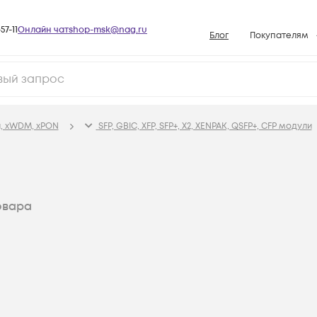
57-11
Онлайн чат
shop-msk@nag.ru
Блог
Покупателям
Способы опла
Документы
Политика рабо
, xWDM, xPON
SFP, GBIC, XFP, SFP+, X2, XENPAK, QSFP+, CFP модули
Условия доста
Гарантийное о
Возврат товар
овара
Вопросы и отв
База знаний
Конфигуратор