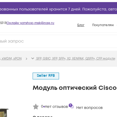
зованных пользователей хранится 7 дней. Пожалуйста,
авто
57-11
Онлайн чат
shop-msk@nag.ru
Блог
Покупателям
Способы опла
Документы
Политика рабо
, xWDM, xPON
SFP, GBIC, XFP, SFP+, X2, XENPAK, QSFP+, CFP модули
Условия доста
Гарантийное о
Seller RFB
Возврат товар
Модуль оптический Cisco
Вопросы и отв
База знаний
Конфигуратор
0
Нет отзывов
Нет вопросов