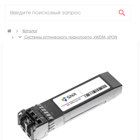
Каталог
Системы оптического транспорта, xWDM, xPON
SFP, GBIC, XFP, SFP+, X2, XENPAK, QSFP+, CFP модули
Модули SFP28