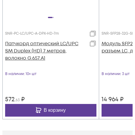
SNR-PC-LC/UPC-A-DPX-HD-7m
SNR-SFP28-32G-SR
Патчкорд оптический LC/UPC
Модуль SFP28,
SM Duplex (HD) 7 метров,
разъем LC, д
волокно G.657.A1
В наличии
: 10+ шт
В наличии
: 3 шт
572
₽
14 964
₽
,63
В корзину