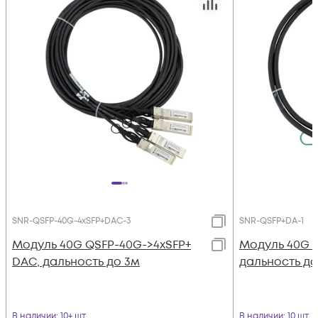
SNR-QSFP-40G-4xSFP+DAC-3
SNR-QSFP+DA-1
Модуль 40G QSFP-40G->4xSFP+
Модуль 40G Q
DAC, дальность до 3м
дальность до
В наличии
: 10+ шт
В наличии
: 10 шт