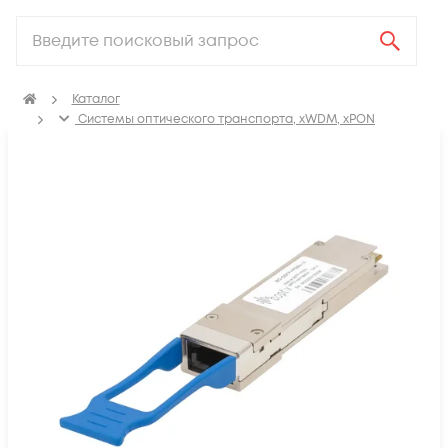
Каталог
Системы оптического транспорта, xWDM, xPON
SFP, GBIC, XFP, SFP+, X2, XENPAK, QSFP+, CFP модули
Модули QSFP+