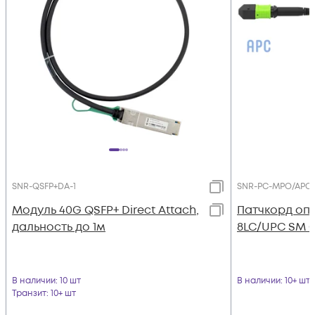
SNR-QSFP+DA-1
SNR-PC-MPO/APC-
Модуль 40G QSFP+ Direct Attach,
Патчкорд оп
дальность до 1м
8LC/UPC SM G.
В наличии
: 10 шт
В наличии
: 10+ шт
Транзит
: 10+ шт