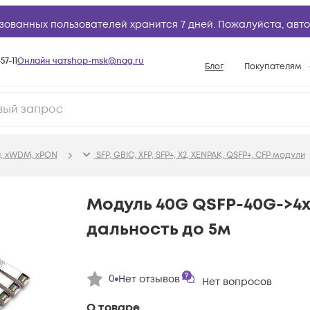
зованных пользователей хранится 7 дней. Пожалуйста,
авто
57-11
Онлайн чат
shop-msk@nag.ru
Блог
Покупателям
Способы опла
Документы
Политика рабо
, xWDM, xPON
SFP, GBIC, XFP, SFP+, X2, XENPAK, QSFP+, CFP модули
Условия доста
Гарантийное о
Модуль 40G QSFP-40G->4x
Возврат товар
дальность до 5м
Вопросы и отв
База знаний
0
Нет отзывов
Конфигуратор
Нет вопросов
О товаре