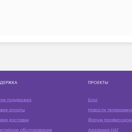
ДЕРЖКА
ПРОЕКТЫ
ine поддержка
Блог
овия оплаты
Новости телекомму
вия доставки
Форум профессион
антийное обслуживание
Академия НАГ