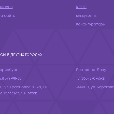
плаенс
КРОС
та сайта
snr.systems
Конфигураторы
СЫ В ДРУГИХ ГОРОДАХ
теринбург
Ростов-на-Дону
43) 379-98-38
+7 (863) 270-45-21
10, ул.Краснолесья 12а, ТЦ
344000, ул. Берегова
снолесье", 4-й этаж