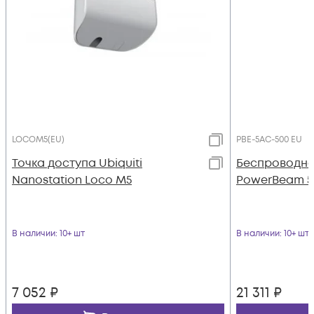
LOCOM5(EU)
PBE-5AC-500 EU
Точка доступа Ubiquiti
Беспроводной
Nanostation Loco M5
PowerBeam 5
В наличии
: 10+ шт
В наличии
: 10+ шт
7 052
₽
21 311
₽