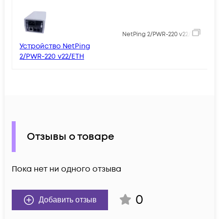
2
NetPing 2/PWR-220 v22/ETH
Устройство NetPing
2/PWR-220 v22/ETH
Отзывы о товаре
Пока нет ни одного отзыва
0
Добавить отзыв