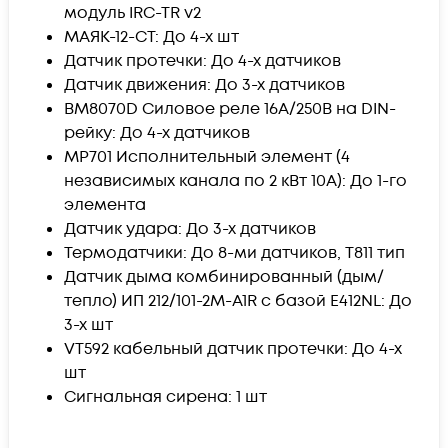
модуль IRC-TR v2
МАЯК-12-СТ: До 4-х шт
Датчик протечки: До 4-х датчиков
Датчик движения: До 3-х датчиков
BM8070D Силовое реле 16А/250В на DIN-
рейку: До 4-х датчиков
MP701 Исполнительный элемент (4
независимых канала по 2 кВт 10А): До 1-го
элемента
Датчик удара: До 3-х датчиков
Термодатчики: До 8-ми датчиков, T811 тип
Датчик дыма комбинированный (дым/
тепло) ИП 212/101-2М-A1R с базой Е412NL: До
3-х шт
VT592 кабельный датчик протечки: До 4-х
шт
Сигнальная сирена: 1 шт