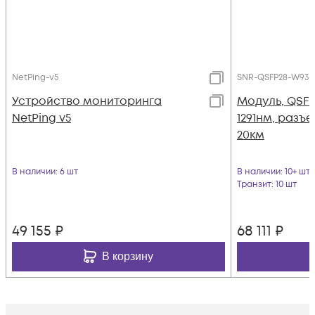
NetPing-v5
SNR-QSFP28-W93-
Устройство мониторинга
Модуль, QSFP2
NetPing v5
1291нм, разъ
20км
В наличии
: 6 шт
В наличии
: 10+ шт
Транзит
: 10 шт
49 155
₽
68 111
₽
В корзину