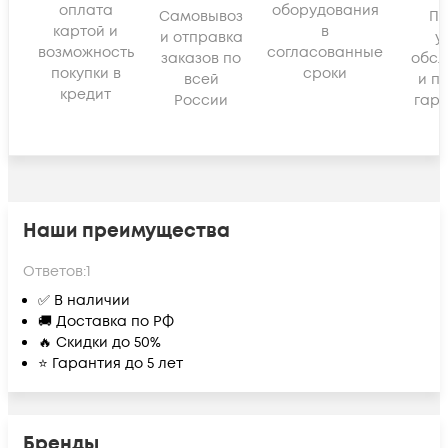
оплата
оборудования
Самовывоз
По
картой и
в
и отправка
у
возможность
согласованные
заказов по
обсл
покупки в
сроки
всей
и п
кредит
России
гара
Наши преимущества
Ответов:
1
✅ В наличии
🚚 Доставка по РФ
🔥 Скидки до 50%
⭐ Гарантия до 5 лет
Бренды