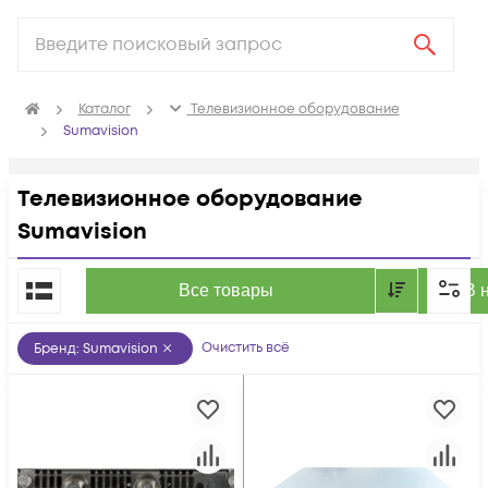
Каталог
Телевизионное оборудование
Sumavision
Телевизионное оборудование
Sumavision
По популярности
Все товары
В 
Очистить всё
Бренд
:
Sumavision