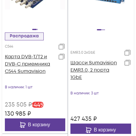
Распродажа
C544
EMR3.0 2xGbE
Карта DVB-T/T2 и
Шасси Sumavision
DVB-C приемника
EMR3.0, 2 порта
C544 Sumavision
1GbE
В наличии
: 1 шт
В наличии
: 3 шт
235 505
₽
-
44
%
130 985
₽
427 435
₽
В корзину
В корзину