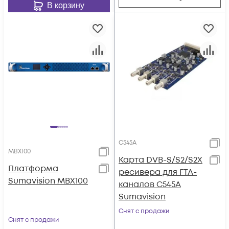
В корзину
C545A
MBX100
Карта DVB-S/S2/S2X
Платформа
ресивера для FTA-
Sumavision MBX100
каналов C545A
Sumavision
Снят с продажи
Снят с продажи