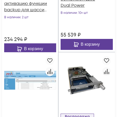
активацию функции
Dual Power
backup для шасси
В наличии
: 10+ шт
EMR 3.0
В наличии
: 2 шт
55 539
₽
234 294
₽
В корзину
В корзину
Распродажа