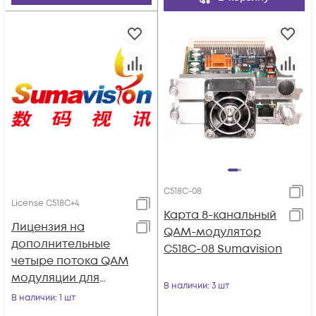
C518C-08
License C518С+4
Карта 8-канальный
Лицензия на
QAM-модулятор
дополнительные
C518C-08 Sumavision
четыре потока QAM
модуляции для
В наличии
: 3 шт
карты C518C
В наличии
: 1 шт