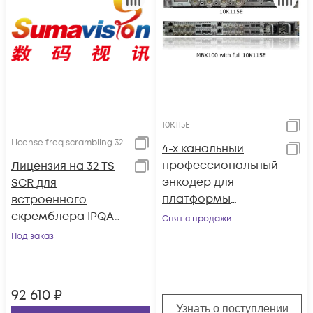
10K115E
License freq scrambling 32
4-х канальный
профессиональный
Лицензия на 32 TS
энкодер для
SCR для
платформы
встроенного
Sumavision MBX100
скремблера IPQAM
Снят с продажи
3.3
Под заказ
92 610
₽
Узнать о поступлении