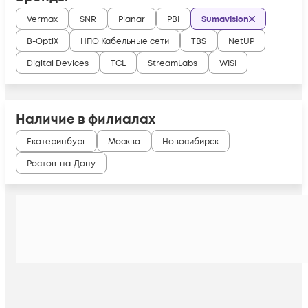
Vermax
SNR
Planar
PBI
Sumavision
B-OptiX
НПО Кабельные сети
TBS
NetUP
Digital Devices
TCL
StreamLabs
WISI
Наличие в филиалах
Екатеринбург
Москва
Новосибирск
Ростов-на-Дону