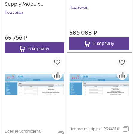
Supply Module
Под заказ
450Вт
Под заказ
586 088
₽
65 766
₽
В корзину
В корзину
License multiplex1 IPQAM3.0
License Scrambler10