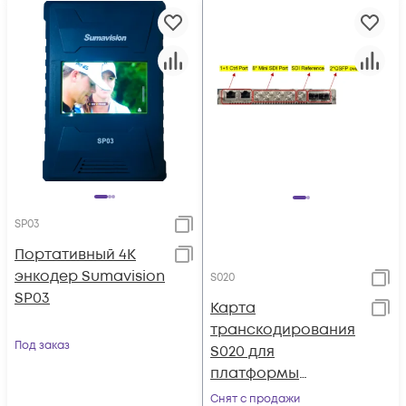
SP03
Портативный 4К
энкодер Sumavision
S020
SP03
Карта
транскодирования
Под заказ
S020 для
платформы
Sumavision MBX100
Снят с продажи