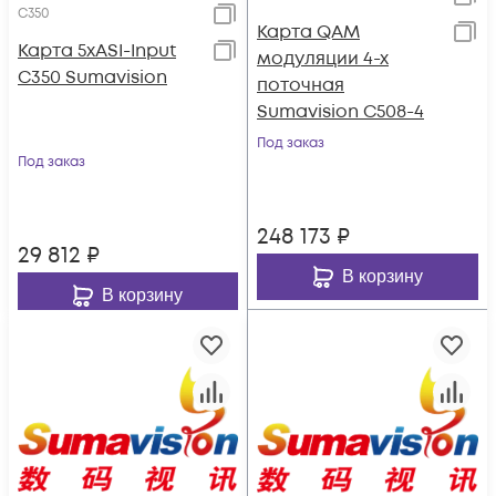
C350
Карта QAM
Карта 5xASI-Input
модуляции 4-х
C350 Sumavision
поточная
Sumavision C508-4
Под заказ
Под заказ
248 173
₽
29 812
₽
В корзину
В корзину