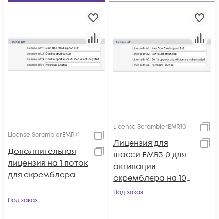
License ScramblerEMR10
License ScramblerEMR+1
Лицензия для
Дополнительная
шасси EMR3.0 для
лицензия на 1 поток
активации
для скремблера
скремблера на 10
потоков
Под заказ
Под заказ