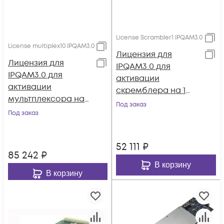
License Scrambler1 IPQAM3.0
License multiplex10 IPQAM3.0
Лицензия для
Лицензия для
IPQAM3.0 для
IPQAM3.0 для
активации
активации
скремблера на 1
мультплексора на
поток
Под заказ
10 потоков
Под заказ
52 111
₽
85 242
₽
В корзину
В корзину