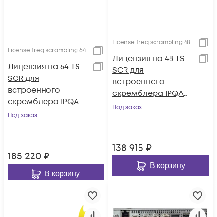
License freq scrambling 48
License freq scrambling 64
Лицензия на 48 TS
Лицензия на 64 TS
SCR для
SCR для
встроенного
встроенного
скремблера IPQAM
скремблера IPQAM
3.3
Под заказ
3.3
Под заказ
138 915
₽
185 220
₽
В корзину
В корзину