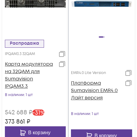
Распродажа
IPQAM3.3 32QAM
Карта модулятора
на 32QAM для
EMR4.0 Lite Version
Sumavision
Платформа
IPQAM3.3
Sumavision EMR4.0
В наличии
: 1 шт
Лайт версия
542 688
₽
-
31
%
В наличии
: 1 шт
373 861
₽
В корзину
В корзину