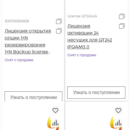
License QT242+24
3DEP00004S08
Лицензия
Лицензия открытия
активации 24
опции 1+N
несущих для QT242
резервирования
IPQAM3.0
1+N Backup license
Снят с продажи
Sumavision EMR 4.0
Снят с продажи
Узнать о поступлении
Узнать о поступлении