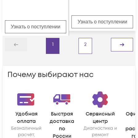
Узнать о поступлении
Узнать о поступлении
1
2
Назад
Дальше
Почему выбирают нас
Удобная
Быстрая
Сервисный
Офи
оплата
доставка
центр
Безналичный
по
Диагностика и
рас
расчёт,
ремонт
России
га