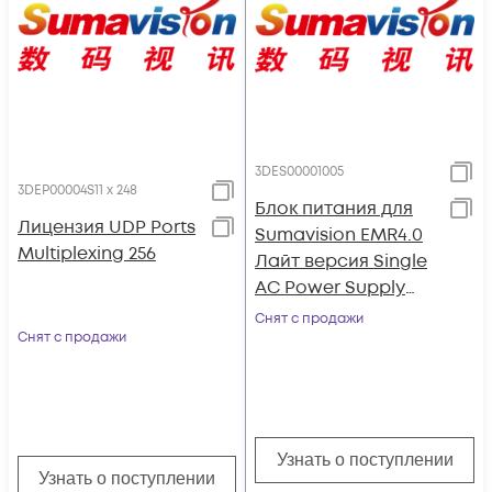
3DES00001005
3DEP00004S11 x 248
Блок питания для
Лицензия UDP Ports
Sumavision EMR4.0
Multiplexing 256
Лайт версия Single
AC Power Supply
Module 300Вт
Снят с продажи
Снят с продажи
Узнать о поступлении
Узнать о поступлении