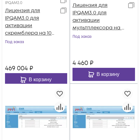
IPQAM3.0
Лицензия для
Лицензия для
IPQAM3.0 для
IPQAM3.0 для
активации
активации
мультплексора на 1
скремблера на 10
поток
Под заказ
потоков
Под заказ
4 460
₽
469 004
₽
В корзину
В корзину