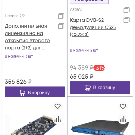
C525CI
License 2/2
Карта DVB-S2
Дополнительная
демодуляции C525
лицензия на на
(C525CI)
открытие второго
порта (2+2) для
В наличии
: 2 шт
шасси EMR 3.0
В наличии
: 3 шт
94 389
₽
-
31
%
65 025
₽
356 826
₽
В корзину
В корзину