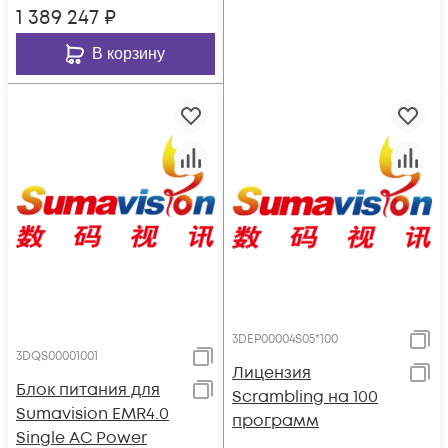
1 389 247
₽
В корзину
3DEP00004S05*100
3DQS00001001
Лицензия
Блок питания для
Scrambling на 100
Sumavision EMR4.0
программ
Single AC Power