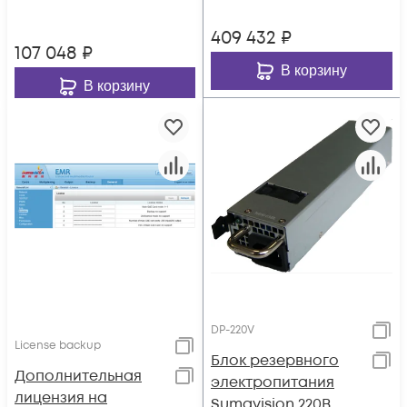
409 432
₽
107 048
₽
В корзину
В корзину
DP-220V
License backup
Блок резервного
Дополнительная
электропитания
лицензия на
Sumavision 220В