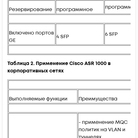
программн
Резервирование
программное
Включено портов
6 SFP
4 SFP
GE
Таблица 2. Применение Cisco ASR 1000 в
корпоративных сетях
Выполняемые функции
Преимущества
Р
- применение MQC
политик на VLAN и
-
туннелях
и