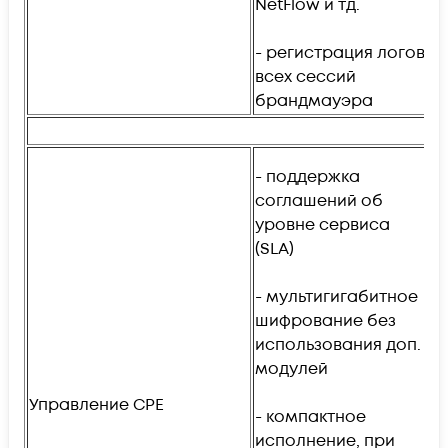
NetFlow и тд.
м
с
- регистрация логов
б
всех сессий
брандмауэра
- поддержка
соглашений об
уровне сервиса
(SLA)
- мультигигабитное
шифрование без
-
использования доп.
и
модулей
б
д
Управление CPE
- компактное
исполнение, при
-