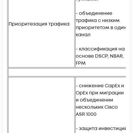
- объединение
-
трафика с низким
1
Приоритезация трафика
приоритетом в один
канал
-
п
- классификация на
з
основе DSCP, NBAR,
п
FPM
- снижение CapEx и
OpEx при миграции
и объединении
нескольких Cisco
ASR 1000
-
м
- защита инвестиций
(