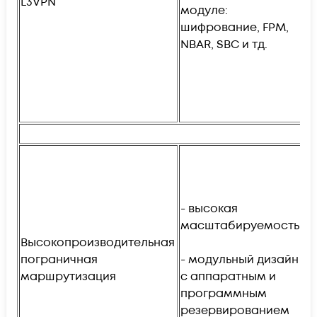
L3VPN
модуле:
VR
шифрование, FPM,
16
NBAR, SBC и тд.
- 
ма
мл
IP
- 
мл
ил
- высокая
масштабируемость
- 
Высокопроизводительная
в
пограничная
- модульный дизайн
ув
маршрутизация
с аппаратным и
программным
-
резервированием