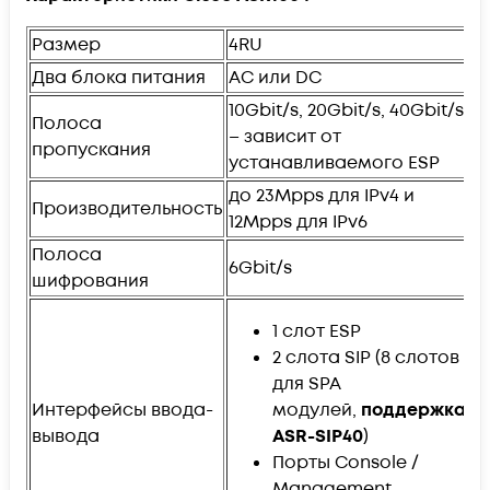
Размер
4RU
Два блока питания
AC или DC
10Gbit/s, 20Gbit/s, 40Gbit/s
Полоса
– зависит от
пропускания
устанавливаемого ESP
до 23Mpps для IPv4 и
Производительность
12Mpps для IPv6
Полоса
6Gbit/s
шифрования
1 слот ESP
2 слота SIP (8 слотов
для SPA
Интерфейсы ввода-
модулей,
поддержка
вывода
ASR-SIP40
)
Порты Console /
Management