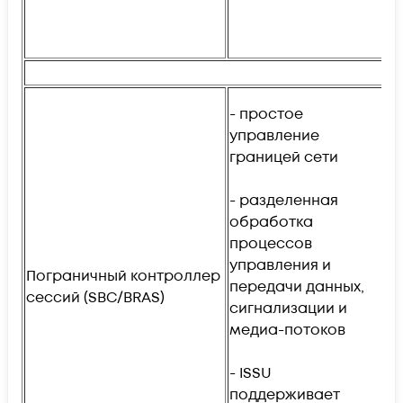
п
ф
B
- простое
управление
- 
границей сети
п
бе
- разделенная
IP
обработка
процессов
- 
управления и
о
Пограничный контроллер
передачи данных,
го
сессий (SBC/BRAS)
сигнализации и
др
медиа-потоков
п
до
- ISSU
поддерживает
- 