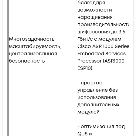
благодаря
у
возможности
наращивания
-
производительности
т
шифрования до 3.5
Многозадачность,
Гбит/с с модулем
-
масштабируемость,
Cisco ASR 1000 Series
п
централизованная
Embedded Services
д
безопасность
Processor (ASR1000-
Г
ESP10)
и
ш
- простое
управление без
-
использования
к
дополнительных
б
модулей
с
ш
- оптимизация под
QoS и