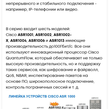
непрерывного и стабильного подключения -
например, IP-телефонии или видео.
В серию входит шесть моделей:
Cisco
ASR1001
,
ASR1002
,
ASR1002-
X
,
ASR1004
,
ASR1006
и
ASR1013
имеющие
производительность до100Гбит/с. Все они
используют инновационный процессор Cisco
QuantumFlow, который обеспечивает не только
высокую производительность, но и поддержку
таких сервисов, как шифрование и файрволл,
QoS, NBAR, инспектирование пакетов на
основе ПО, широкополосное подключение,
контроль пограничных сессий и т. д.