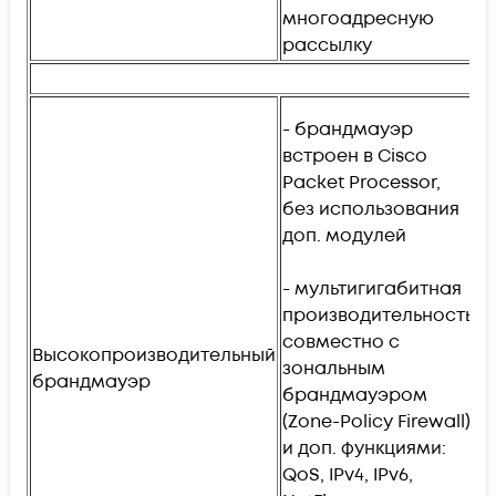
многоадресную
рассылку
- брандмауэр
встроен в Cisco
Packet Processor,
-
без использования
п
доп. модулей
б
1
- мультигигабитная
производительность
-
совместно с
с
Высокопроизводительный
зональным
с
брандмауэр
брандмауэром
N
(Zone-Policy Firewall)
и доп. функциями:
-
QoS, IPv4, IPv6,
к