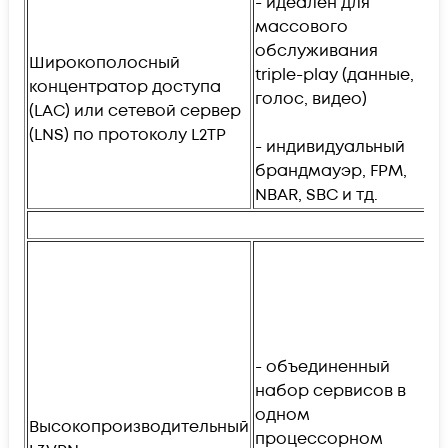
- идеален для
массового
обслуживания
- 
Широкополосный
triple-play (данные,
м
концентратор доступа
голос, видео)
до
(LAC) или сетевой сервер
по
(LNS) по протоколу L2TP
- индивидуальный
16
брандмауэр, FPM,
NBAR, SBC и тд.
- 
п
о
м
- объединенный
т
набор сервисов в
одном
- 
Высокопроизводительный
процессорном
р