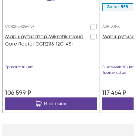
Seller RFB
CCR2116-12G-4S+
ASR1001-Х
Маршрутизатор Mikrotik Cloud
Маршрутизат
Core Router CCR2116-12G-4S+
Транзит
: 10+ шт
В наличии
: 10+ шт
Транзит
: 3 шт
106 599
₽
117 464
₽
В корзину