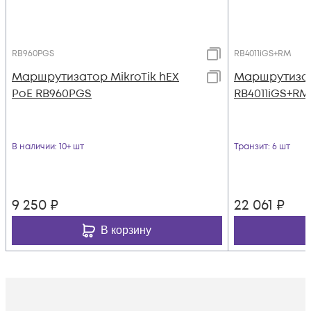
RB960PGS
RB4011iGS+RM
Маршрутизатор MikroTik hEX
Маршрутизат
PoE RB960PGS
RB4011iGS+RM
В наличии
: 10+ шт
Транзит
: 6 шт
9 250
₽
22 061
₽
В корзину