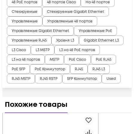
48 PoE портов
48 портов Cisco
На 48 портов
Стекируемые
Стекируемые Gigabit Ethernet
Управляемые
Управляемые 48 портов
Управляемые Gigabit Ethernet
Управляемые PoE
Управляемые RJ45
Уровня L3
Gigabit Ethernet L3
L3 Cisco
L3 MSTP
L3 на 48 PoE портов
L3 на 48 портов
MSTP
PoE Cisco
PoE RJ45
PoE SFP
PoE Коммутатор
RJ45
RJ45 L3
RJ45 MSTP
RJ45 RSTP
SFP Коммутатор
Used
Похожие товары