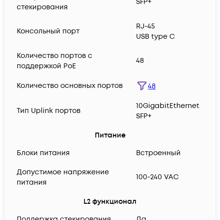
SFP+
стекирования
RJ-45
Консольный порт
USB type C
Количество портов с
48
поддержкой PoE
Количество основных портов
48
10GigabitEthernet
Тип Uplink портов
SFP+
Питание
Блоки питания
Встроенный
Допустимое напряжение
100-240 VAC
питания
L2 функционал
Поддержка стекирования
Да