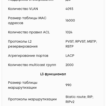
Количество VLAN
4093
Размер таблицы MAC
16000
адресов
Количество правил ACL
1024
Протоколы L2
PVST; RPVST; MSTP;
резервирования
RSTP
Агрегирование портов
LACP
Количество multicast групп
2000
L3 функционал
Размер таблицы
990
маршрутизации
Static route; RIP;
Протоколы маршрутизации
RIPv2