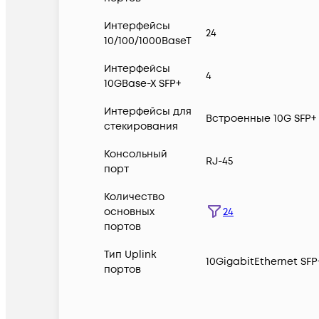
Интерфейсы
24
10/100/1000BaseT
Интерфейсы
4
10GBase-X SFP+
Интерфейсы для
Встроенные 10G SFP+
стекирования
Консольный
RJ-45
порт
Количество
24
основных
портов
Тип Uplink
10GigabitEthernet SFP
портов