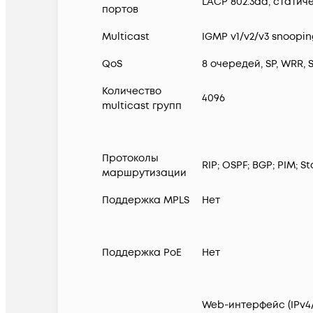
LACP 802.3ad, статич
портов
Multicast
IGMP v1/v2/v3 snooping
QoS
8 очередей, SP, WRR,
Количество
4096
multicast групп
Протоколы
RIP; OSPF; BGP; PIM; St
маршрутизации
Поддержка MPLS
Нет
Поддержка PoE
Нет
Web-интерфейс (IPv4/I