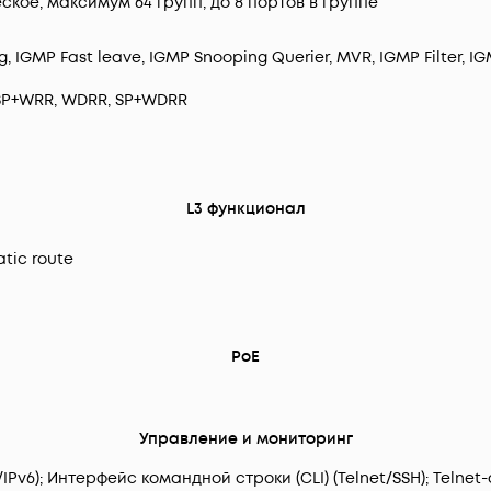
еское, максимум 64 групп, до 8 портов в группе
, IGMP Fast leave, IGMP Snooping Querier, MVR, IGMP Filter, IG
 SP+WRR, WDRR, SP+WDRR
L3 функционал
atic route
PoE
Управление и мониторинг
Pv6); Интерфейс командной строки (CLI) (Telnet/SSH); Telnet-