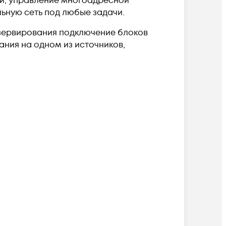
и, управление многоадресной
льную сеть под любые задачи.
езервирования подключение блоков
ания на одном из источников,