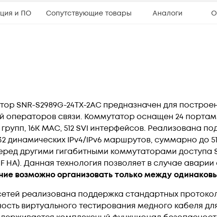
ция и ПО
Сопутствующие товары
Аналоги
О
тор SNR-S2989G-24TX-2AC предназначен для построе
й операторов связи. Коммутатор оснащен 24 портами 1
t групп, 16K MAC, 512 SVI интерфейсов. Реализована 
2 динамических IPv4/IPv6 маршрутов, суммарно до 512
еред другими гигабитными коммутаторами доступа 
(VSF HA). Данная технология позволяет в случае авар
ние возможно организовать только между одинаков
сетей реализована поддержка стандартных протоколо
ность виртуального тестирования медного кабеля дл