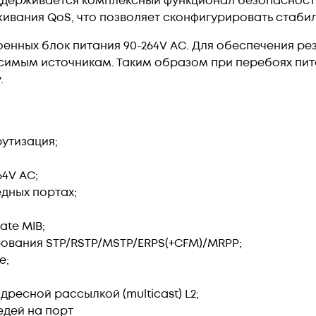
ддерживается комплексный функционал безопасност
живания QoS, что позволяет сконфигурировать стаби
оенных блок питания 90-264V AC. Для обеспечения р
симым источникам. Таким образом при перебоях пит
.
утизация;
64V AC;
дных портах;
vate MIB;
ования STP/RSTP/MSTP/ERPS(+CFM)/MRPP;
e;
ресной рассылкой (multicast) L2;
едей на порт