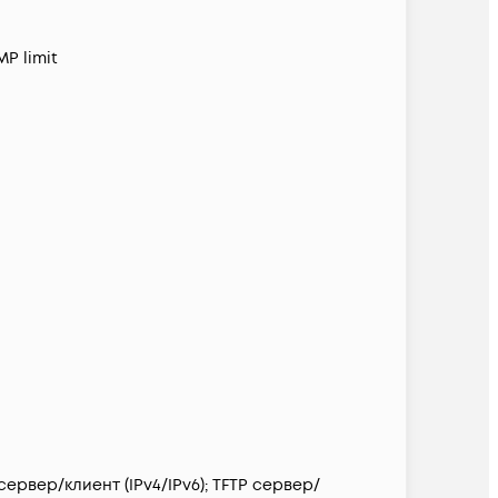
MP limit
сервер/клиент (IPv4/IPv6); TFTP сервер/