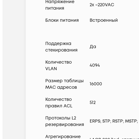
Напряжение
2x ~220VAC
питания
Блоки питания
Встроенный
Поддержка
Да
стекирования
Количество
4094
VLAN
Размер таблицы
16000
MAC адресов
Количество
512
правил ACL
Протоколы L2
ERPS; STP; RSTP; MSTP
резервирования
Агрегирование