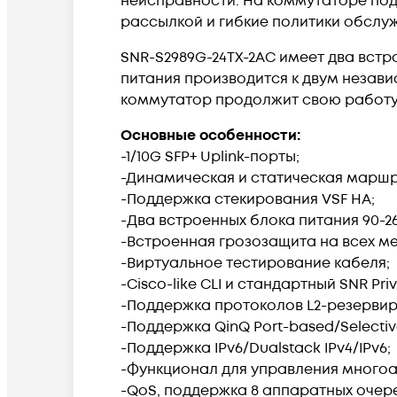
неисправности. На коммутаторе по
рассылкой и гибкие политики обслу
SNR-S2989G-24TX-2AC имеет два встр
питания производится к двум незави
коммутатор продолжит свою работу
Основные особенности:
-1/10G SFP+ Uplink-порты;
-Динамическая и статическая маршр
-Поддержка стекирования VSF HA;
-Два встроенных блока питания 90-2
-Встроенная грозозащита на всех ме
-Виртуальное тестирование кабеля;
-Cisco-like CLI и стандартный SNR Pri
-Поддержка протоколов L2-резервир
-Поддержка QinQ Port-based/Selectiv
-Поддержка IPv6/Dualstack IPv4/IPv6;
-Функционал для управления многоад
-QoS, поддержка 8 аппаратных очер