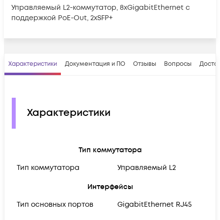
Управляемый L2-коммутатор, 8xGigabitEthernet с
поддержкой PoE-Out, 2xSFP+
Характеристики
Документация и ПО
Отзывы
Вопросы
Достав
Характеристики
Тип коммутатора
Тип коммутатора
Управляемый L2
Интерфейсы
Тип основных портов
GigabitEthernet RJ45