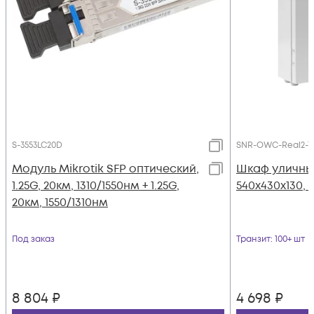
S-3553LC20D
SNR-OWC-Real2-T-
Модуль Mikrotik SFP оптический,
Шкаф уличный
1.25G, 20км, 1310/1550нм + 1.25G,
540х430х130, 
20км, 1550/1310нм
Под заказ
Транзит
: 100+ шт
8 804
₽
4 698
₽