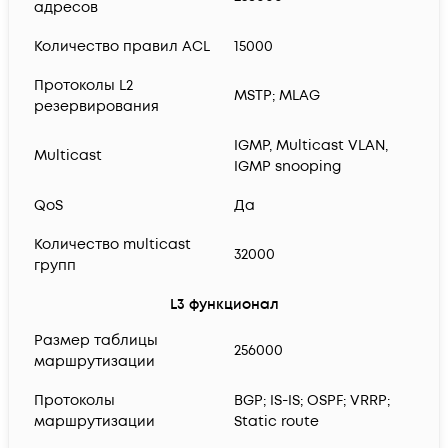
адресов
Количество правил ACL
15000
Протоколы L2
MSTP; MLAG
резервирования
IGMP, Multicast VLAN,
Multicast
IGMP snooping
QoS
Да
Количество multicast
32000
групп
L3 функционал
Размер таблицы
256000
маршрутизации
Протоколы
BGP; IS-IS; OSPF; VRRP;
маршрутизации
Static route