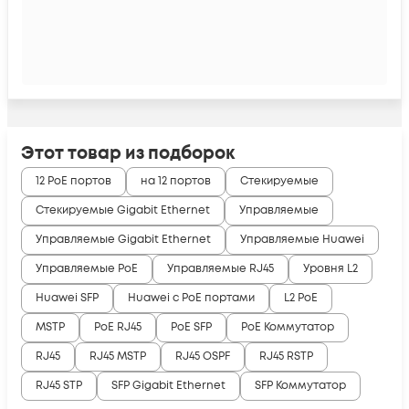
Этот товар из подборок
12 PoE портов
на 12 портов
Стекируемые
Стекируемые Gigabit Ethernet
Управляемые
Управляемые Gigabit Ethernet
Управляемые Huawei
Управляемые PoE
Управляемые RJ45
Уровня L2
Huawei SFP
Huawei с PoE портами
L2 PoE
MSTP
PoE RJ45
PoE SFP
PoE Коммутатор
RJ45
RJ45 MSTP
RJ45 OSPF
RJ45 RSTP
RJ45 STP
SFP Gigabit Ethernet
SFP Коммутатор