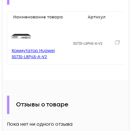
Наименование товара
Артикул
5
S5735-L8P4S-A-V2
Коммутатор Huawei
S5735-L8P4S-A-V2
Отзывы о товаре
Пока нет ни одного отзыва