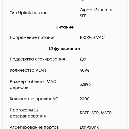
GigabitEthernet
Тип Uplink портов
SFP
Питание
Напряжение питания
100-240 VAC
L2 функционал
Поддержка стекирования
Да
Количество VLAN
4094
Размер таблицы MAC
32896
адресов
Количество правил ACL
2000
Протоколы L2
RSTP; STP; MSTP
резервирования
Агрегирование портов
Eth-trunk