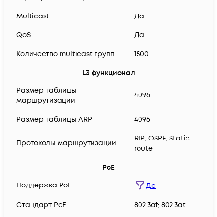
Multicast
Да
QoS
Да
Количество multicast групп
1500
L3 функционал
Размер таблицы
4096
маршрутизации
Размер таблицы ARP
4096
RIP; OSPF; Static
Протоколы маршрутизации
route
PoE
Поддержка PoE
Да
Cтандарт PoE
802.3af; 802.3at