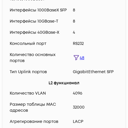
Интерфейсы 1000BaseX SFP
8
Интерфейсы 10GBase-T
8
Интерфейсы 40GBase-X
4
Консольный порт
RS232
Количество основных
48
портов
Тип Uplink портов
GigabitEthernet SFP
L2 функционал
Количество VLAN
4096
Размер таблицы MAC
32000
адресов
Агрегирование портов
LACP