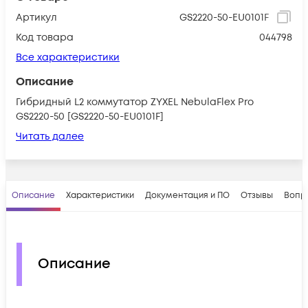
Артикул
GS2220-50-EU0101F
Код товара
044798
Все характеристики
Описание
Гибридный L2 коммутатор ZYXEL NebulaFlex Pro
GS2220-50 [GS2220-50-EU0101F]
Читать далее
Описание
Характеристики
Документация и ПО
Отзывы
Вопр
Описание