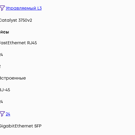
Управляемый L3
Catalyst 3750v2
ейсы
FastEthernet RJ45
24
2
Встроенные
RJ-45
24
24
GigabitEthernet SFP