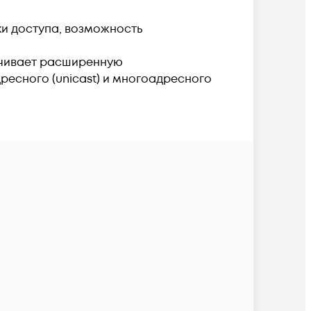
ки доступа, возможность
печивает расширенную
есного (unicast) и многоадресного