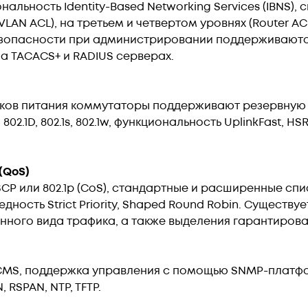
альность Identity-Based Networking Services (IBNS), 
AN ACL), на третьем и четвертом уровнях (Router ACL)
езопасности при администрировании поддерживаются
а TACACS+ и RADIUS серверах.
оков питания коммутаторы поддерживают резервную 
802.1D, 802.1s, 802.1w, функциональность UplinkFast, HS
(QoS)
P или 802.1p (CoS), стандартные и расширенные спи
дность Strict Priority, Shaped Round Robin. Существ
ного вида трафика, а также выделения гарантирова
CMS, поддержка управления с помощью SNMP-платфор
N, RSPAN, NTP, TFTP.