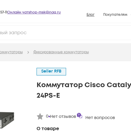
57-11
Онлайн чат
shop-msk@nag.ru
Блог
Покупателям
Способы опла
Документы
Политика рабо
оммутаторы
Фиксированные коммутаторы
Условия доста
Гарантийное о
Seller RFB
Возврат товар
Коммутатор Cisco Cataly
Вопросы и отв
24PS-E
База знаний
Конфигуратор
0
Нет отзывов
Нет вопросов
О товаре