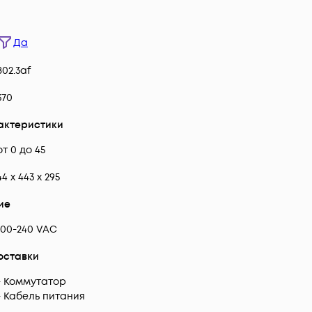
Да
802.3af
370
актеристики
от 0 до 45
44 x 443 x 295
ие
100-240 VAC
оставки
- Коммутатор
- Кабель питания