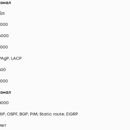
ионал
Да
1000
6000
1000
PAgP; LACP
500
1000
ионал
8000
RIP; OSPF; BGP; PIM; Static route; EIGRP
Нет