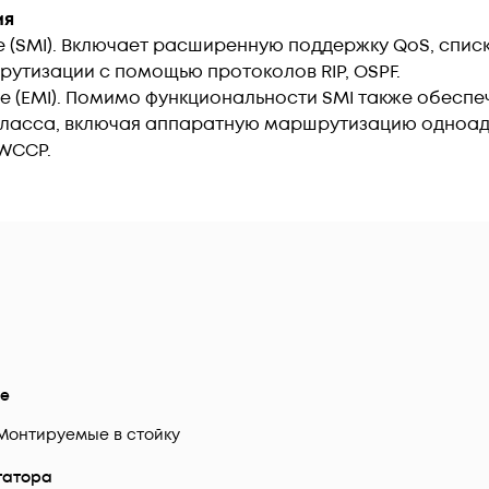
ия
ge (SMI). Включает расширенную поддержку QoS, спис
утизации с помощью протоколов RIP, OSPF.
age (EMI). Помимо функциональности SMI также обес
ласса, включая аппаратную маршрутизацию одноадр
 WCCP.
е
Монтируемые в стойку
татора