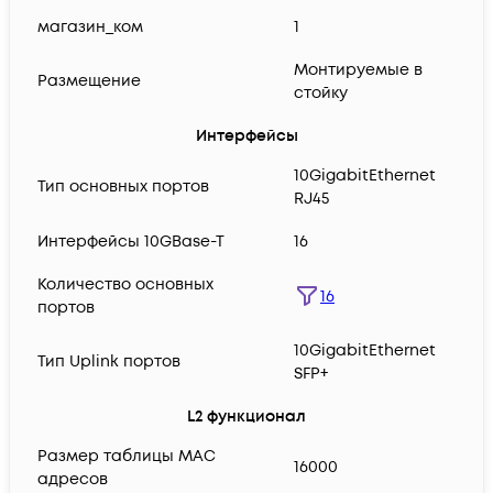
магазин_ком
1
Монтируемые в
Размещение
стойку
Интерфейсы
10GigabitEthernet
Тип основных портов
RJ45
Интерфейсы 10GBase-T
16
Количество основных
16
портов
10GigabitEthernet
Тип Uplink портов
SFP+
L2 функционал
Размер таблицы MAC
16000
адресов