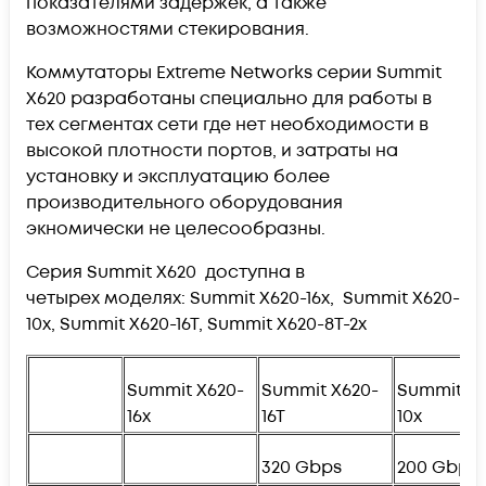
показателями задержек, а также
возможностями стекирования.
Коммутаторы Extreme Networks серии Summit
X620 разработаны специально для работы в
тех сегментах сети где нет необходимости в
высокой плотности портов, и затраты на
установку и эксплуатацию более
производительного оборудования
экномически не целесообразны.
Серия Summit X620 доступна в
четырех моделях: Summit X620-16x, Summit X620-
10x, Summit X620-16T, Summit X620-8T-2x
Summit X620-
Summit X620-
Summit X6
16x
16T
10x
320 Gbps
200 Gbps