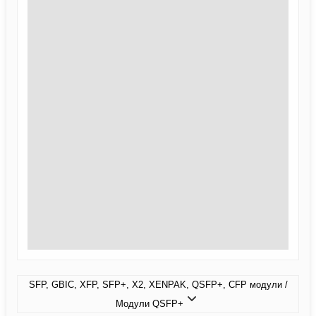
SFP, GBIC, XFP, SFP+, X2, XENPAK, QSFP+, CFP модули /
Модули QSFP+