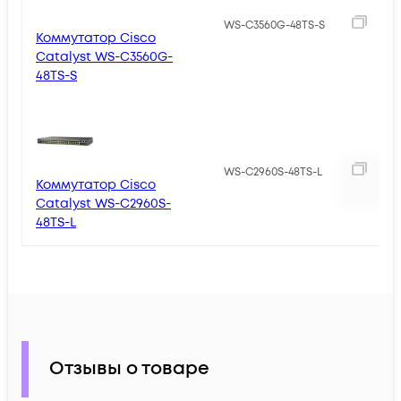
4
WS-C3560G-48TS-S
Коммутатор Cisco
Catalyst WS-C3560G-
48TS-S
WS-C2960S-48TS-L
Коммутатор Cisco
Catalyst WS-C2960S-
48TS-L
Отзывы о товаре