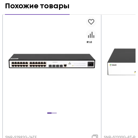
Похожие товары
SNR-S2982G-24TE
SNR-S2200G-8T-P