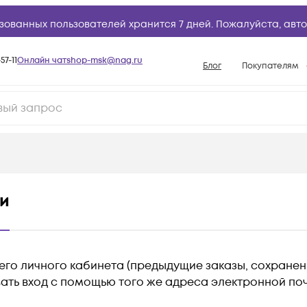
зованных пользователей хранится 7 дней. Пожалуйста,
авто
57-11
Онлайн чат
shop-msk@nag.ru
Блог
Покупателям
Способы опла
Документы
Политика рабо
Условия доста
Гарантийное о
и
Возврат товар
Вопросы и отв
База знаний
его личного кабинета (предыдущие заказы, сохранен
Конфигуратор
ать вход с помощью того же адреса электронной поч