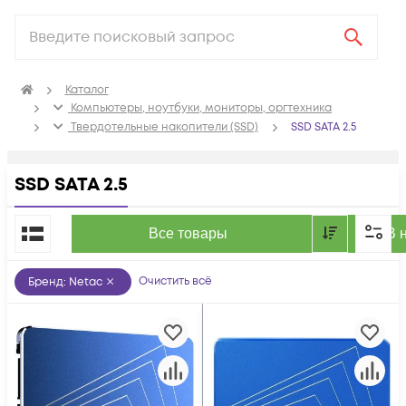
Каталог
Компьютеры, ноутбуки, мониторы, оргтехника
Твердотельные накопители (SSD)
SSD SATA 2.5
SSD SATA 2.5
По популярности
Все товары
В 
Очистить всё
Бренд
:
Netac