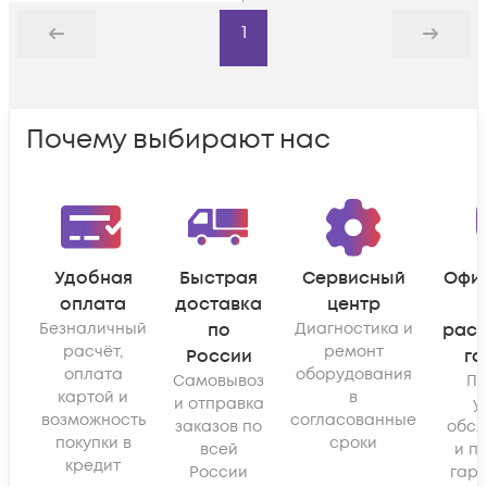
1
Назад
Дальше
Почему выбирают нас
Удобная
Быстрая
Сервисный
Офи
оплата
доставка
центр
Безналичный
по
Диагностика и
рас
расчёт,
ремонт
России
га
оплата
оборудования
Самовывоз
По
картой и
в
и отправка
у
возможность
согласованные
заказов по
обсл
покупки в
сроки
всей
и п
кредит
России
гара