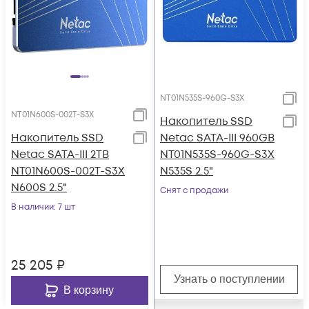
NT01N535S-960G-S3X
NT01N600S-002T-S3X
Накопитель SSD
Накопитель SSD
Netac SATA-III 960GB
Netac SATA-III 2TB
NT01N535S-960G-S3X
NT01N600S-002T-S3X
N535S 2.5"
N600S 2.5"
Снят с продажи
В наличии
: 7 шт
25 205
₽
Узнать о поступлении
В корзину