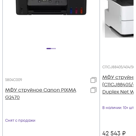
C11CJ88405/404/50
МФУ струйны
5804C009
(C11CJ88405/4
МФУ струйное Canon PIXMA
Duplex Net W
G2470
В наличии
: 10+ шт
Снят с продажи
42 543
₽